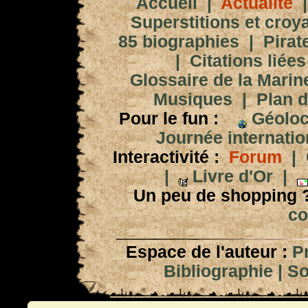
Accueil
|
Actualité
Superstitions et croy
85 biographies
|
Pirat
|
Citations liées
Glossaire de la Marin
Musiques
|
Plan d
Pour le fun :
Géoloc
Journée internation
Interactivité :
Forum
|
|
Livre d'Or
|
Un peu de shopping 
co
Espace de l'auteur :
P
Bibliographie
|
So