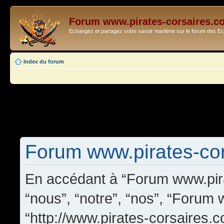
Forum www.pirates-corsaires.c
Echangez et partagez votre savoir maritime sur le forum des 
Index du forum
Forum www.pirates-cors
En accédant à “Forum www.pira
“nous”, “notre”, “nos”, “Forum
“http://www.pirates-corsaires.