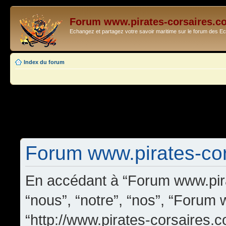
Forum www.pirates-corsaires.c
Echangez et partagez votre savoir maritime sur le forum des 
Index du forum
Forum www.pirates-cors
En accédant à “Forum www.pira
“nous”, “notre”, “nos”, “Forum
“http://www.pirates-corsaires.