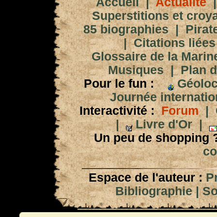
Accueil
|
Actualité
Superstitions et croy
85 biographies
|
Pirat
|
Citations liées
Glossaire de la Marin
Musiques
|
Plan d
Pour le fun :
Géoloc
Journée internation
Interactivité :
Forum
|
|
Livre d'Or
|
Un peu de shopping 
co
Espace de l'auteur :
P
Bibliographie
|
So