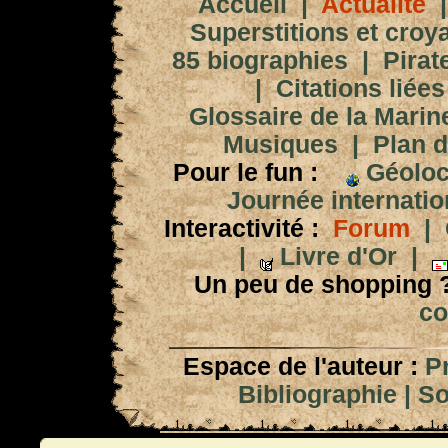
Accueil
|
Actualité
Superstitions et croy
85 biographies
|
Pirat
|
Citations liées
Glossaire de la Marin
Musiques
|
Plan d
Pour le fun :
Géoloc
Journée internation
Interactivité :
Forum
|
|
Livre d'Or
|
Un peu de shopping 
co
Espace de l'auteur :
P
Bibliographie
|
So