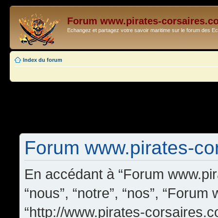
Forum www.pirates-corsaires.c
Echangez et partagez votre savoir maritime sur le forum des 
Index du forum
Forum www.pirates-cors
En accédant à “Forum www.pira
“nous”, “notre”, “nos”, “Forum
“http://www.pirates-corsaires.