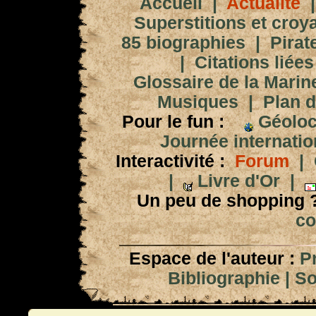
Accueil
|
Actualité
Superstitions et croy
85 biographies
|
Pirat
|
Citations liées
Glossaire de la Marin
Musiques
|
Plan d
Pour le fun :
Géoloc
Journée internation
Interactivité :
Forum
|
|
Livre d'Or
|
Un peu de shopping 
co
Espace de l'auteur :
P
Bibliographie
|
So