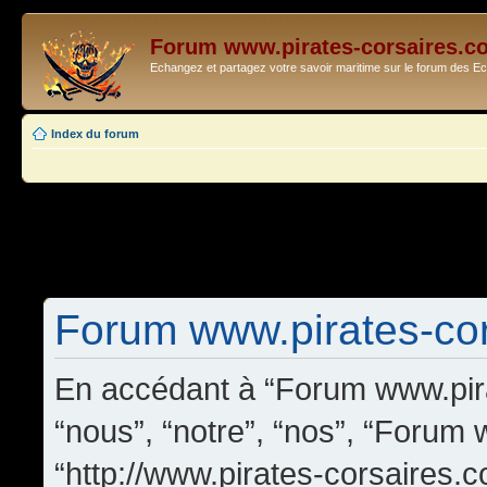
Forum www.pirates-corsaires.c
Echangez et partagez votre savoir maritime sur le forum des 
Index du forum
Forum www.pirates-cors
En accédant à “Forum www.pira
“nous”, “notre”, “nos”, “Forum
“http://www.pirates-corsaires.