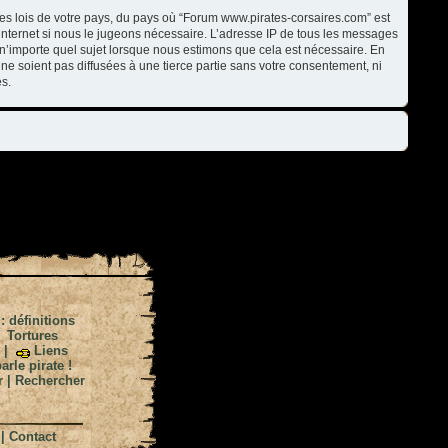
les lois de votre pays, du pays où “Forum www.pirates-corsaires.com” est
internet si nous le jugeons nécessaire. L’adresse IP de tous les messages
n’importe quel sujet lorsque nous estimons que cela est nécessaire. En
ne soient pas diffusées à une tierce partie sans votre consentement, ni
s.
 : définitions
|
Tortures
|
Liens
arle pirate !
r
|
Rechercher
|
Contact