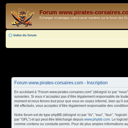
Forum www.pirates-corsaires.c
Echangez et partagez votre savoir maritime sur le forum des 
Index du forum
Forum www.pirates-corsaires.com - Inscription
En accédant à “Forum www.pirates-corsaires.com” (désigné ici par “nous”,
suivantes. Si vous n’acceptez pas d’être légalement responsable de toute
moment et nous ferons tout pour que vous en soyez informé, bien qu’il so
été effectués, vous acceptez d’être légalement responsable des condition
Notre forum est de type phpBB (désigné ici par “ils”, “eux”, “leur”, “logi
par “GPL”) et qui peut être téléchargé depuis
www.phpbb.com
. Le logici
comme contenu ou conduite permis. Pour de plus amples informations au 