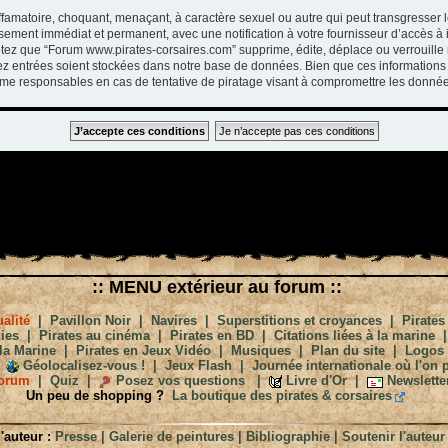
ffamatoire, choquant, menaçant, à caractère sexuel ou autre qui peut transgresser 
ssement immédiat et permanent, avec une notification à votre fournisseur d’accès à 
tez que “Forum www.pirates-corsaires.com” supprime, édite, déplace ou verrouille 
vez entrées soient stockées dans notre base de données. Bien que ces informations 
me responsables en cas de tentative de piratage visant à compromettre les donnée
:: MENU extérieur au forum ::
alité
|
Pavillon Noir
|
Navires
|
Superstitions et croyances
|
Pirates
ies
|
Pirates au cinéma
|
Pirates en BD
|
Citations liées à la marine
la Marine
|
Pirates en Jeux Vidéo
|
Musiques
|
Plan du site
|
Logos
Géolocalisez-vous !
|
Jeux Flash
|
Journée internationale où l'on p
orum
|
Quiz
|
Posez vos questions
|
Livre d'Or
|
Newslette
Un peu de shopping ?
La boutique des pirates & corsaires
'auteur :
Presse
|
Galerie de peintures
|
Bibliographie
|
Soutenir l'auteur