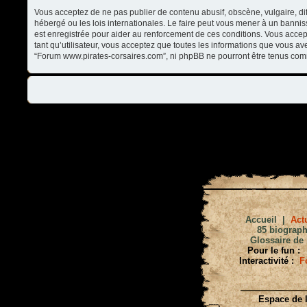
Vous acceptez de ne pas publier de contenu abusif, obscène, vulgaire, di
hébergé ou les lois internationales. Le faire peut vous mener à un banni
est enregistrée pour aider au renforcement de ces conditions. Vous accep
tant qu’utilisateur, vous acceptez que toutes les informations que vous a
“Forum www.pirates-corsaires.com”, ni phpBB ne pourront être tenus com
Accueil
|
Actu
85 biograph
Glossaire de 
Pour le fun :
Interactivité :
F
Espace de l