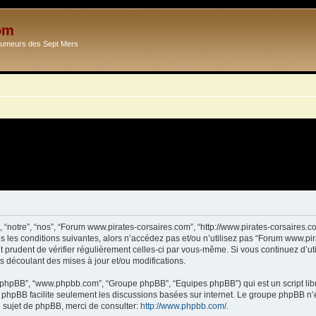
om
Ecumeurs des Sept Mers
 “notre”, “nos”, “Forum www.pirates-corsaires.com”, “http://www.pirates-corsaires.
s les conditions suivantes, alors n’accédez pas et/ou n’utilisez pas “Forum www.pi
it prudent de vérifier régulièrement celles-ci par vous-même. Si vous continuez d’
s découlant des mises à jour et/ou modifications.
ciel phpBB”, “www.phpbb.com”, “Groupe phpBB”, “Equipes phpBB”) qui est un script lib
el phpBB facilite seulement les discussions basées sur internet. Le groupe phpBB 
sujet de phpBB, merci de consulter:
http://www.phpbb.com/
.