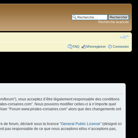
Recherche avancée
FAQ
M’enregistrer
Connexion
com/forum”), vous acceptez d’être légalement responsable des conditions
rates-corsaires.com”. Nous pouvons modifier celles-ci à n’importe quel
utiliser “Forum www.pirates-corsaires.com” alors que des changements ont
re de forum, déclaré sous la licence “
General Public License
” (désigné ici
n’est pas responsable de ce que nous acceptons et/ou n’acceptons pas,