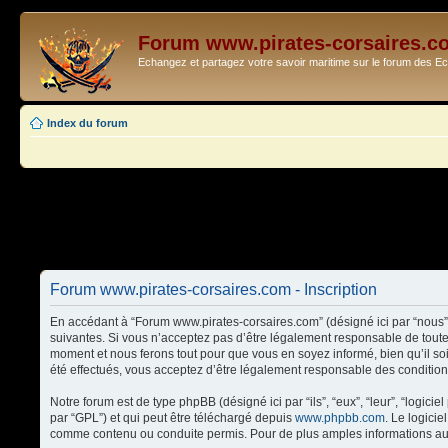
Forum www.pirates-corsaires.c
Echangez et partagez votre savoir maritime sur le forum des 
Index du forum
Forum www.pirates-corsaires.com - Inscription
En accédant à “Forum www.pirates-corsaires.com” (désigné ici par “nous”,
suivantes. Si vous n’acceptez pas d’être légalement responsable de toute
moment et nous ferons tout pour que vous en soyez informé, bien qu’il so
été effectués, vous acceptez d’être légalement responsable des condition
Notre forum est de type phpBB (désigné ici par “ils”, “eux”, “leur”, “logi
par “GPL”) et qui peut être téléchargé depuis
www.phpbb.com
. Le logici
comme contenu ou conduite permis. Pour de plus amples informations au 