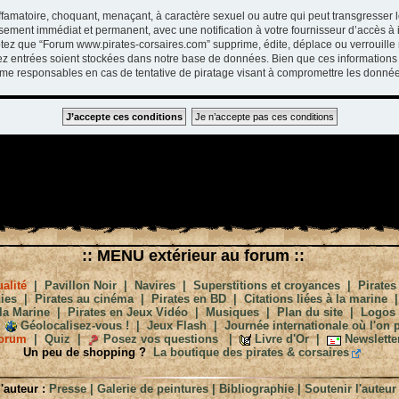
ffamatoire, choquant, menaçant, à caractère sexuel ou autre qui peut transgresser 
ssement immédiat et permanent, avec une notification à votre fournisseur d’accès à 
tez que “Forum www.pirates-corsaires.com” supprime, édite, déplace ou verrouille 
vez entrées soient stockées dans notre base de données. Bien que ces informations 
me responsables en cas de tentative de piratage visant à compromettre les donnée
:: MENU extérieur au forum ::
alité
|
Pavillon Noir
|
Navires
|
Superstitions et croyances
|
Pirates
ies
|
Pirates au cinéma
|
Pirates en BD
|
Citations liées à la marine
la Marine
|
Pirates en Jeux Vidéo
|
Musiques
|
Plan du site
|
Logos
Géolocalisez-vous !
|
Jeux Flash
|
Journée internationale où l'on p
orum
|
Quiz
|
Posez vos questions
|
Livre d'Or
|
Newslette
Un peu de shopping ?
La boutique des pirates & corsaires
'auteur :
Presse
|
Galerie de peintures
|
Bibliographie
|
Soutenir l'auteur