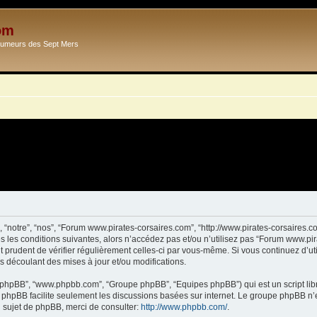
om
Ecumeurs des Sept Mers
 “notre”, “nos”, “Forum www.pirates-corsaires.com”, “http://www.pirates-corsaires.
s les conditions suivantes, alors n’accédez pas et/ou n’utilisez pas “Forum www.pi
it prudent de vérifier régulièrement celles-ci par vous-même. Si vous continuez d’
s découlant des mises à jour et/ou modifications.
ciel phpBB”, “www.phpbb.com”, “Groupe phpBB”, “Equipes phpBB”) qui est un script lib
el phpBB facilite seulement les discussions basées sur internet. Le groupe phpBB 
sujet de phpBB, merci de consulter:
http://www.phpbb.com/
.