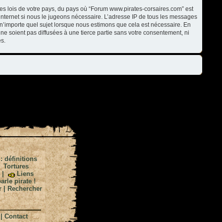
les lois de votre pays, du pays où “Forum www.pirates-corsaires.com” est
internet si nous le jugeons nécessaire. L’adresse IP de tous les messages
n’importe quel sujet lorsque nous estimons que cela est nécessaire. En
ne soient pas diffusées à une tierce partie sans votre consentement, ni
s.
 : définitions
|
Tortures
|
Liens
arle pirate !
r
|
Rechercher
|
Contact