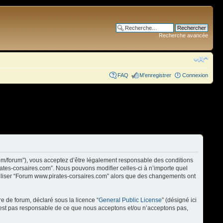
Recherche avancée
FAQ
M’enregistrer
Connexion
com/forum”), vous acceptez d’être légalement responsable des conditions
rates-corsaires.com”. Nous pouvons modifier celles-ci à n’importe quel
utiliser “Forum www.pirates-corsaires.com” alors que des changements ont
re de forum, déclaré sous la licence “
General Public License
” (désigné ici
n’est pas responsable de ce que nous acceptons et/ou n’acceptons pas,