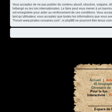
Vous acceptez de ne pas publier de contenu abusif, obscène, vulgaire, di
hébergé ou les lois internationales. Le faire peut vous mener à un banni
est enregistrée pour aider au renforcement de ces conditions. Vous accep
tant qu’utilisateur, vous acceptez que toutes les informations que vous a
“Forum www.pirates-corsaires.com”, ni phpBB ne pourront être tenus com
Accueil
|
Actu
85 biograph
Glossaire de 
Pour le fun :
Interactivité :
F
Espace de l