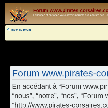
Forum www.pirates-corsaires.c
Echangez et partagez votre savoir maritime sur le forum des 
Index du forum
Forum www.pirates-cors
En accédant à “Forum www.pira
“nous”, “notre”, “nos”, “Forum
“http://www.pirates-corsaires.