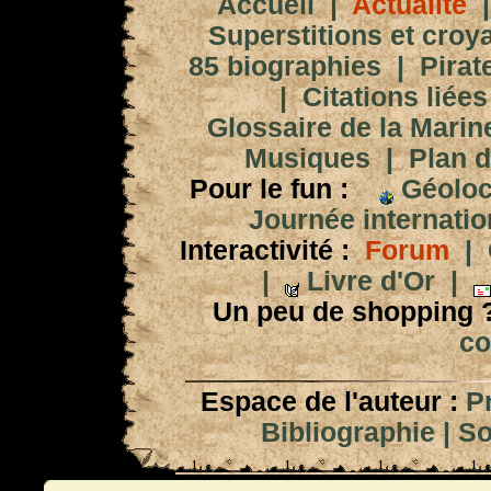
Accueil
|
Actualité
Superstitions et croy
85 biographies
|
Pirat
|
Citations liées
Glossaire de la Marin
Musiques
|
Plan d
Pour le fun :
Géoloc
Journée internation
Interactivité :
Forum
|
|
Livre d'Or
|
Un peu de shopping 
co
Espace de l'auteur :
P
Bibliographie
|
So