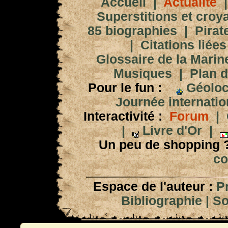
Accueil
|
Actualité
Superstitions et croy
85 biographies
|
Pirat
|
Citations liées
Glossaire de la Marin
Musiques
|
Plan d
Pour le fun :
Géoloc
Journée internation
Interactivité :
Forum
|
|
Livre d'Or
|
Un peu de shopping 
co
Espace de l'auteur :
P
Bibliographie
|
So