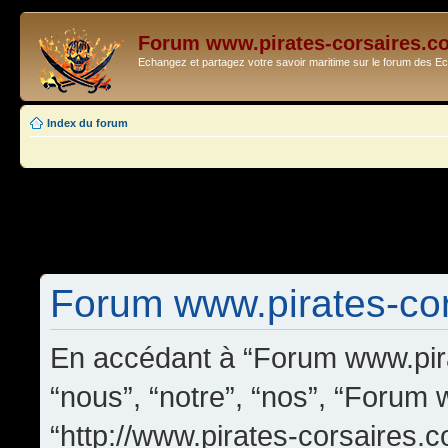
Forum www.pirates-corsaires.c
Echangez et partagez votre savoir maritime sur le forum des 
Index du forum
Forum www.pirates-cors
En accédant à “Forum www.pira
“nous”, “notre”, “nos”, “Forum
“http://www.pirates-corsaires.