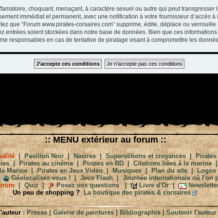
ffamatoire, choquant, menaçant, à caractère sexuel ou autre qui peut transgresser 
ssement immédiat et permanent, avec une notification à votre fournisseur d’accès à 
tez que “Forum www.pirates-corsaires.com” supprime, édite, déplace ou verrouille 
vez entrées soient stockées dans notre base de données. Bien que ces informations 
me responsables en cas de tentative de piratage visant à compromettre les donnée
:: MENU extérieur au forum ::
alité
|
Pavillon Noir
|
Navires
|
Superstitions et croyances
|
Pirates
ies
|
Pirates au cinéma
|
Pirates en BD
|
Citations liées à la marine
la Marine
|
Pirates en Jeux Vidéo
|
Musiques
|
Plan du site
|
Logos
Géolocalisez-vous !
|
Jeux Flash
|
Journée internationale où l'on p
orum
|
Quiz
|
Posez vos questions
|
Livre d'Or
|
Newslette
Un peu de shopping ?
La boutique des pirates & corsaires
'auteur :
Presse
|
Galerie de peintures
|
Bibliographie
|
Soutenir l'auteur