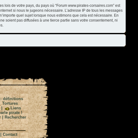
les lois de votre pays, du pays où “Forum www.pirates-corsaires.com” est
internet si nous le jugeons nécessaire. L’adresse IP de tous les messages
n’importe quel sujet lorsque nous estimons que cela est nécessaire. En
ne soient pas diffusées à une tierce partie sans votre consentement, ni
s.
 : définitions
|
Tortures
|
Liens
arle pirate !
r
|
Rechercher
|
Contact