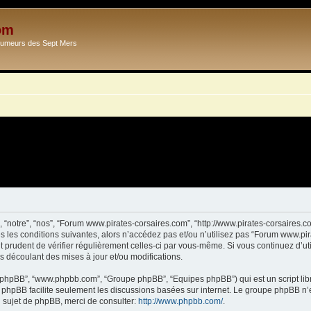
om
Ecumeurs des Sept Mers
 “notre”, “nos”, “Forum www.pirates-corsaires.com”, “http://www.pirates-corsaires.
s les conditions suivantes, alors n’accédez pas et/ou n’utilisez pas “Forum www.pi
it prudent de vérifier régulièrement celles-ci par vous-même. Si vous continuez d’
s découlant des mises à jour et/ou modifications.
ciel phpBB”, “www.phpbb.com”, “Groupe phpBB”, “Equipes phpBB”) qui est un script lib
el phpBB facilite seulement les discussions basées sur internet. Le groupe phpBB 
sujet de phpBB, merci de consulter:
http://www.phpbb.com/
.