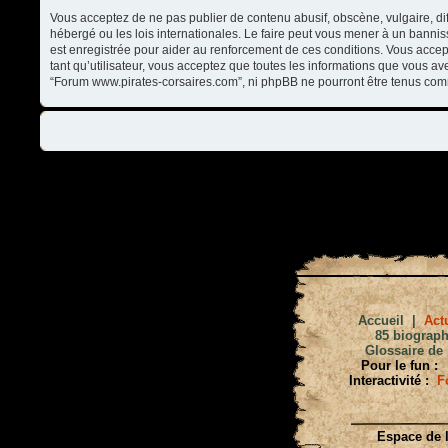
Vous acceptez de ne pas publier de contenu abusif, obscène, vulgaire, di
hébergé ou les lois internationales. Le faire peut vous mener à un banni
est enregistrée pour aider au renforcement de ces conditions. Vous accep
tant qu’utilisateur, vous acceptez que toutes les informations que vous a
“Forum www.pirates-corsaires.com”, ni phpBB ne pourront être tenus com
Accueil
|
Actu
85 biograph
Glossaire de 
Pour le fun :
Interactivité :
F
Espace de l