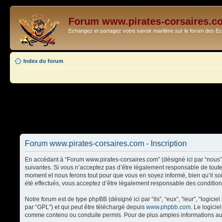
Forum www.pirates-corsaires.c
Echangez et partagez votre savoir maritime sur le forum des 
Index du forum
Forum www.pirates-corsaires.com - Inscription
En accédant à “Forum www.pirates-corsaires.com” (désigné ici par “nous”,
suivantes. Si vous n’acceptez pas d’être légalement responsable de toute
moment et nous ferons tout pour que vous en soyez informé, bien qu’il so
été effectués, vous acceptez d’être légalement responsable des condition
Notre forum est de type phpBB (désigné ici par “ils”, “eux”, “leur”, “logi
par “GPL”) et qui peut être téléchargé depuis
www.phpbb.com
. Le logici
comme contenu ou conduite permis. Pour de plus amples informations au 