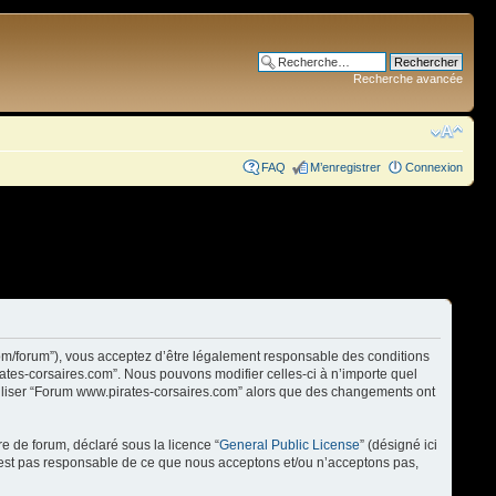
Recherche avancée
FAQ
M’enregistrer
Connexion
com/forum”), vous acceptez d’être légalement responsable des conditions
rates-corsaires.com”. Nous pouvons modifier celles-ci à n’importe quel
utiliser “Forum www.pirates-corsaires.com” alors que des changements ont
re de forum, déclaré sous la licence “
General Public License
” (désigné ici
n’est pas responsable de ce que nous acceptons et/ou n’acceptons pas,