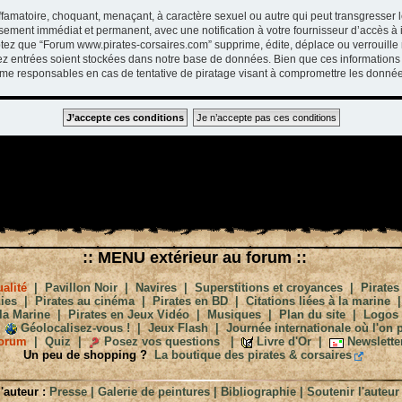
ffamatoire, choquant, menaçant, à caractère sexuel ou autre qui peut transgresser 
ssement immédiat et permanent, avec une notification à votre fournisseur d’accès à 
tez que “Forum www.pirates-corsaires.com” supprime, édite, déplace ou verrouille 
vez entrées soient stockées dans notre base de données. Bien que ces informations 
me responsables en cas de tentative de piratage visant à compromettre les donnée
:: MENU extérieur au forum ::
alité
|
Pavillon Noir
|
Navires
|
Superstitions et croyances
|
Pirates
ies
|
Pirates au cinéma
|
Pirates en BD
|
Citations liées à la marine
la Marine
|
Pirates en Jeux Vidéo
|
Musiques
|
Plan du site
|
Logos
Géolocalisez-vous !
|
Jeux Flash
|
Journée internationale où l'on p
orum
|
Quiz
|
Posez vos questions
|
Livre d'Or
|
Newslette
Un peu de shopping ?
La boutique des pirates & corsaires
'auteur :
Presse
|
Galerie de peintures
|
Bibliographie
|
Soutenir l'auteur