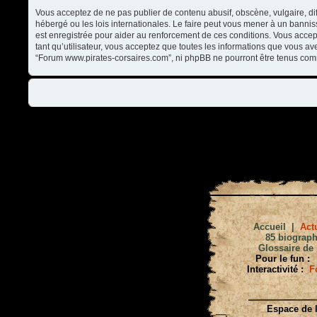
Vous acceptez de ne pas publier de contenu abusif, obscène, vulgaire, di
hébergé ou les lois internationales. Le faire peut vous mener à un banni
est enregistrée pour aider au renforcement de ces conditions. Vous accep
tant qu’utilisateur, vous acceptez que toutes les informations que vous a
“Forum www.pirates-corsaires.com”, ni phpBB ne pourront être tenus com
Accueil
|
Actu
85 biograph
Glossaire de 
Pour le fun :
Interactivité :
F
Espace de l