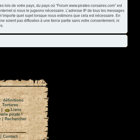
les lois de votre pays, du pays où “Forum www.pirates-corsaires.com” est
internet si nous le jugeons nécessaire. L’adresse IP de tous les messages
n’importe quel sujet lorsque nous estimons que cela est nécessaire. En
ne soient pas diffusées à une tierce partie sans votre consentement, ni
s.
 : définitions
|
Tortures
|
Liens
arle pirate !
r
|
Rechercher
|
Contact