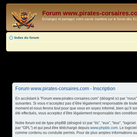
Forum www.pirates-corsaires.c
Echangez et partagez votre savoir maritime sur le forum des 
Index du forum
Forum www.pirates-corsaires.com - Inscription
En accédant à “Forum www.pirates-corsaires.com” (désigné ici par “nous”,
suivantes. Si vous n’acceptez pas d’être légalement responsable de toute
moment et nous ferons tout pour que vous en soyez informé, bien qu’il so
été effectués, vous acceptez d’être légalement responsable des condition
Notre forum est de type phpBB (désigné ici par “ils”, “eux”, “leur”, “logi
par “GPL”) et qui peut être téléchargé depuis
www.phpbb.com
. Le logici
comme contenu ou conduite permis. Pour de plus amples informations au 