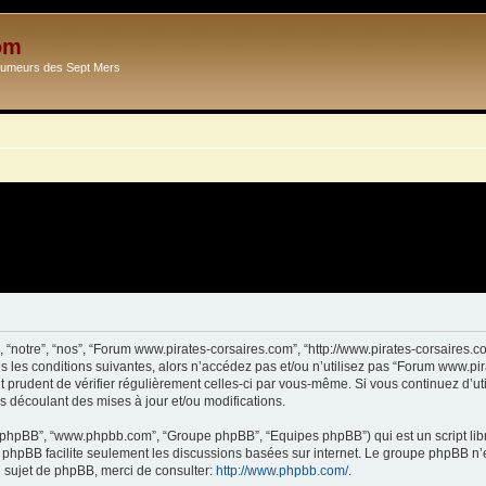
om
Ecumeurs des Sept Mers
 “notre”, “nos”, “Forum www.pirates-corsaires.com”, “http://www.pirates-corsaires.
s les conditions suivantes, alors n’accédez pas et/ou n’utilisez pas “Forum www.pi
it prudent de vérifier régulièrement celles-ci par vous-même. Si vous continuez d’
s découlant des mises à jour et/ou modifications.
ciel phpBB”, “www.phpbb.com”, “Groupe phpBB”, “Equipes phpBB”) qui est un script lib
el phpBB facilite seulement les discussions basées sur internet. Le groupe phpBB 
sujet de phpBB, merci de consulter:
http://www.phpbb.com/
.