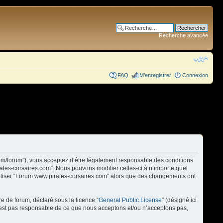
Recherche avancée
FAQ
M’enregistrer
Connexion
com/forum”), vous acceptez d’être légalement responsable des conditions
rates-corsaires.com”. Nous pouvons modifier celles-ci à n’importe quel
utiliser “Forum www.pirates-corsaires.com” alors que des changements ont
re de forum, déclaré sous la licence “
General Public License
” (désigné ici
n’est pas responsable de ce que nous acceptons et/ou n’acceptons pas,