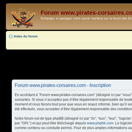
Forum www.pirates-corsaires.c
Echangez et partagez votre savoir maritime sur le forum des 
Index du forum
Forum www.pirates-corsaires.com - Inscription
En accédant à “Forum www.pirates-corsaires.com” (désigné ici par “nous”,
suivantes. Si vous n’acceptez pas d’être légalement responsable de toute
moment et nous ferons tout pour que vous en soyez informé, bien qu’il so
été effectués, vous acceptez d’être légalement responsable des condition
Notre forum est de type phpBB (désigné ici par “ils”, “eux”, “leur”, “logi
par “GPL”) et qui peut être téléchargé depuis
www.phpbb.com
. Le logici
comme contenu ou conduite permis. Pour de plus amples informations au 