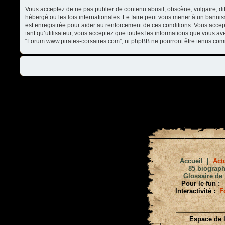
Vous acceptez de ne pas publier de contenu abusif, obscène, vulgaire, di
hébergé ou les lois internationales. Le faire peut vous mener à un banni
est enregistrée pour aider au renforcement de ces conditions. Vous accep
tant qu’utilisateur, vous acceptez que toutes les informations que vous a
“Forum www.pirates-corsaires.com”, ni phpBB ne pourront être tenus com
Accueil
|
Actu
85 biograph
Glossaire de 
Pour le fun :
Interactivité :
F
Espace de l