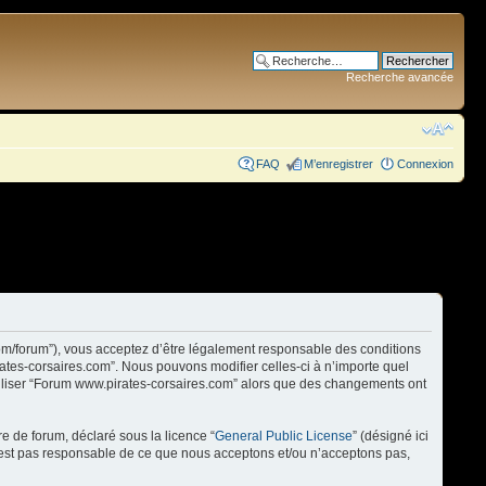
Recherche avancée
FAQ
M’enregistrer
Connexion
com/forum”), vous acceptez d’être légalement responsable des conditions
rates-corsaires.com”. Nous pouvons modifier celles-ci à n’importe quel
utiliser “Forum www.pirates-corsaires.com” alors que des changements ont
re de forum, déclaré sous la licence “
General Public License
” (désigné ici
n’est pas responsable de ce que nous acceptons et/ou n’acceptons pas,