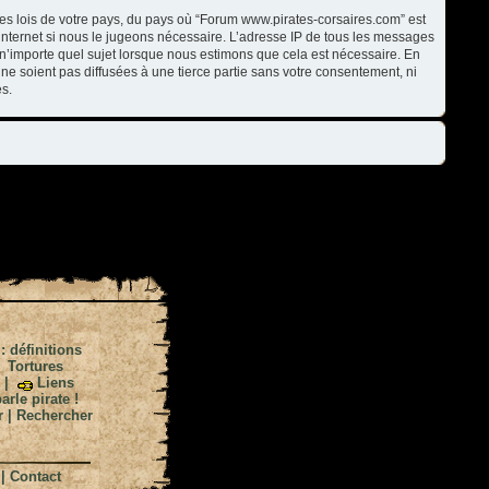
les lois de votre pays, du pays où “Forum www.pirates-corsaires.com” est
internet si nous le jugeons nécessaire. L’adresse IP de tous les messages
n’importe quel sujet lorsque nous estimons que cela est nécessaire. En
ne soient pas diffusées à une tierce partie sans votre consentement, ni
s.
 : définitions
|
Tortures
|
Liens
arle pirate !
r
|
Rechercher
|
Contact