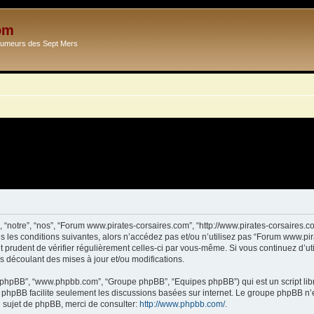
om
Ecumeurs des Sept Mers
 “notre”, “nos”, “Forum www.pirates-corsaires.com”, “http://www.pirates-corsaires.
s les conditions suivantes, alors n’accédez pas et/ou n’utilisez pas “Forum www.pi
it prudent de vérifier régulièrement celles-ci par vous-même. Si vous continuez d’
s découlant des mises à jour et/ou modifications.
ciel phpBB”, “www.phpbb.com”, “Groupe phpBB”, “Equipes phpBB”) qui est un script lib
el phpBB facilite seulement les discussions basées sur internet. Le groupe phpBB 
sujet de phpBB, merci de consulter:
http://www.phpbb.com/
.