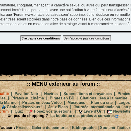
ffamatoire, choquant, menaçant, à caractère sexuel ou autre qui peut transgresser 
ssement immédiat et permanent, avec une notification à votre fournisseur d’accès à 
tez que “Forum www.pirates-corsaires.com” supprime, édite, déplace ou verrouille 
vez entrées soient stockées dans notre base de données. Bien que ces informations 
me responsables en cas de tentative de piratage visant à compromettre les donnée
:: MENU extérieur au forum ::
alité
|
Pavillon Noir
|
Navires
|
Superstitions et croyances
|
Pirates
ies
|
Pirates au cinéma
|
Pirates en BD
|
Citations liées à la marine
la Marine
|
Pirates en Jeux Vidéo
|
Musiques
|
Plan du site
|
Logos
Géolocalisez-vous !
|
Jeux Flash
|
Journée internationale où l'on p
orum
|
Quiz
|
Posez vos questions
|
Livre d'Or
|
Newslette
Un peu de shopping ?
La boutique des pirates & corsaires
'auteur :
Presse
|
Galerie de peintures
|
Bibliographie
|
Soutenir l'auteur