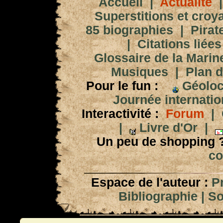
Accueil
|
Actualité
Superstitions et croy
85 biographies
|
Pirat
|
Citations liées
Glossaire de la Marin
Musiques
|
Plan d
Pour le fun :
Géoloc
Journée internation
Interactivité :
Forum
|
|
Livre d'Or
|
Un peu de shopping 
co
Espace de l'auteur :
P
Bibliographie
|
So