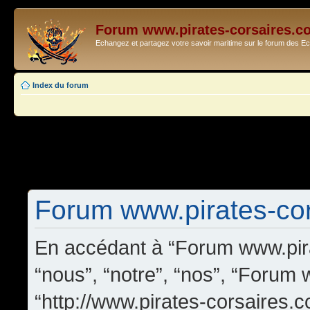
Forum www.pirates-corsaires.c
Echangez et partagez votre savoir maritime sur le forum des 
Index du forum
Forum www.pirates-cors
En accédant à “Forum www.pira
“nous”, “notre”, “nos”, “Forum
“http://www.pirates-corsaires.