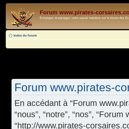
Forum www.pirates-corsaires.c
Echangez et partagez votre savoir maritime sur le forum des 
Index du forum
Forum www.pirates-cors
En accédant à “Forum www.pira
“nous”, “notre”, “nos”, “Forum
“http://www.pirates-corsaires.