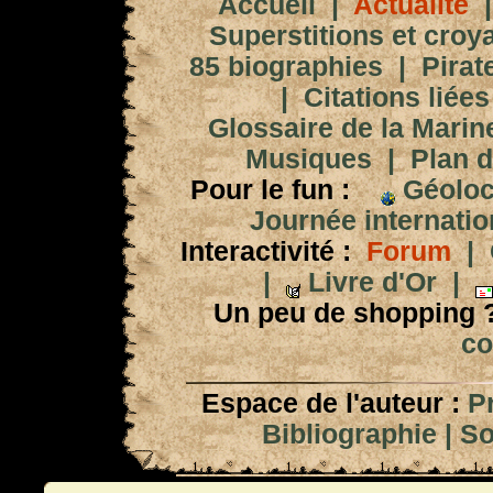
Accueil
|
Actualité
Superstitions et croy
85 biographies
|
Pirat
|
Citations liées
Glossaire de la Marin
Musiques
|
Plan d
Pour le fun :
Géoloc
Journée internation
Interactivité :
Forum
|
|
Livre d'Or
|
Un peu de shopping 
co
Espace de l'auteur :
P
Bibliographie
|
So