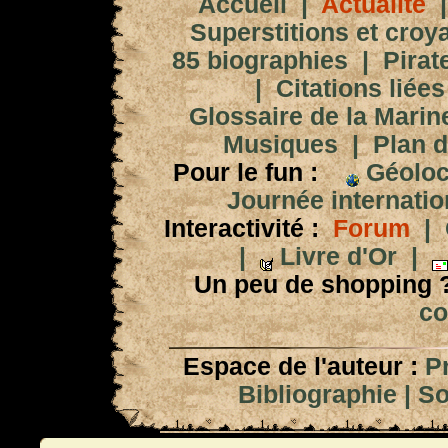
Accueil
|
Actualité
Superstitions et croy
85 biographies
|
Pirat
|
Citations liées
Glossaire de la Marin
Musiques
|
Plan d
Pour le fun :
Géoloc
Journée internation
Interactivité :
Forum
|
|
Livre d'Or
|
Un peu de shopping 
co
Espace de l'auteur :
P
Bibliographie
|
So