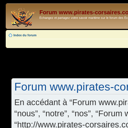
Forum www.pirates-corsaires.c
Echangez et partagez votre savoir maritime sur le forum des 
Index du forum
Forum www.pirates-cors
En accédant à “Forum www.pira
“nous”, “notre”, “nos”, “Forum
“http://www.pirates-corsaires.