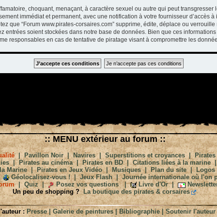
ffamatoire, choquant, menaçant, à caractère sexuel ou autre qui peut transgresser 
ssement immédiat et permanent, avec une notification à votre fournisseur d’accès à 
tez que “Forum www.pirates-corsaires.com” supprime, édite, déplace ou verrouille 
vez entrées soient stockées dans notre base de données. Bien que ces informations 
me responsables en cas de tentative de piratage visant à compromettre les donnée
:: MENU extérieur au forum ::
alité
|
Pavillon Noir
|
Navires
|
Superstitions et croyances
|
Pirates
ies
|
Pirates au cinéma
|
Pirates en BD
|
Citations liées à la marine
la Marine
|
Pirates en Jeux Vidéo
|
Musiques
|
Plan du site
|
Logos
Géolocalisez-vous !
|
Jeux Flash
|
Journée internationale où l'on p
orum
|
Quiz
|
Posez vos questions
|
Livre d'Or
|
Newslette
Un peu de shopping ?
La boutique des pirates & corsaires
'auteur :
Presse
|
Galerie de peintures
|
Bibliographie
|
Soutenir l'auteur