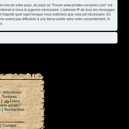
les lois de votre pays, du pays où “Forum www.pirates-corsaires.com” est
internet si nous le jugeons nécessaire. L’adresse IP de tous les messages
n’importe quel sujet lorsque nous estimons que cela est nécessaire. En
ne soient pas diffusées à une tierce partie sans votre consentement, ni
s.
 : définitions
|
Tortures
|
Liens
arle pirate !
r
|
Rechercher
|
Contact