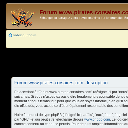
Forum www.pirates-corsaires.c
Echangez et partagez votre savoir maritime sur le forum des 
Index du forum
Forum www.pirates-corsaires.com - Inscription
En accédant à “Forum www.pirates-corsaires.com” (désigné ici par “nous”,
suivantes. Si vous n’acceptez pas d’être légalement responsable de toute
moment et nous ferons tout pour que vous en soyez informé, bien qu’il so
été effectués, vous acceptez d’être légalement responsable des condition
Notre forum est de type phpBB (désigné ici par “ils”, “eux”, “leur”, “logi
par “GPL”) et qui peut être téléchargé depuis
www.phpbb.com
. Le logici
comme contenu ou conduite permis. Pour de plus amples informations au 