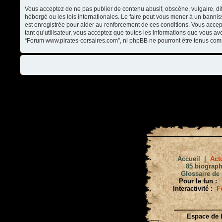
Vous acceptez de ne pas publier de contenu abusif, obscène, vulgaire, di
hébergé ou les lois internationales. Le faire peut vous mener à un banni
est enregistrée pour aider au renforcement de ces conditions. Vous accep
tant qu’utilisateur, vous acceptez que toutes les informations que vous a
“Forum www.pirates-corsaires.com”, ni phpBB ne pourront être tenus com
Accueil
|
Actu
85 biograph
Glossaire de 
Pour le fun :
Interactivité :
F
Espace de l