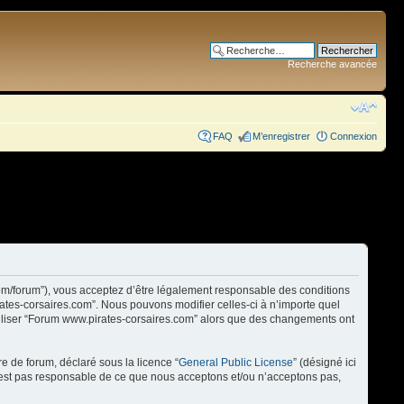
Recherche avancée
FAQ
M’enregistrer
Connexion
com/forum”), vous acceptez d’être légalement responsable des conditions
rates-corsaires.com”. Nous pouvons modifier celles-ci à n’importe quel
utiliser “Forum www.pirates-corsaires.com” alors que des changements ont
re de forum, déclaré sous la licence “
General Public License
” (désigné ici
n’est pas responsable de ce que nous acceptons et/ou n’acceptons pas,