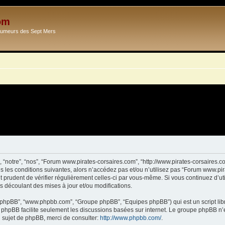
om
Ecumeurs des Sept Mers
 “notre”, “nos”, “Forum www.pirates-corsaires.com”, “http://www.pirates-corsaires.
s les conditions suivantes, alors n’accédez pas et/ou n’utilisez pas “Forum www.pi
it prudent de vérifier régulièrement celles-ci par vous-même. Si vous continuez d’
s découlant des mises à jour et/ou modifications.
ciel phpBB”, “www.phpbb.com”, “Groupe phpBB”, “Equipes phpBB”) qui est un script lib
el phpBB facilite seulement les discussions basées sur internet. Le groupe phpBB 
sujet de phpBB, merci de consulter:
http://www.phpbb.com/
.