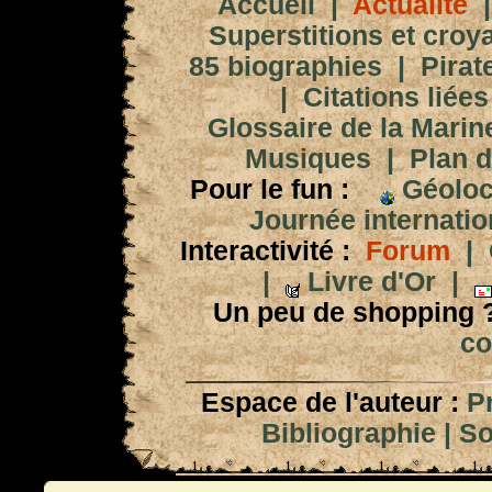
Accueil
|
Actualité
Superstitions et croy
85 biographies
|
Pirat
|
Citations liées
Glossaire de la Marin
Musiques
|
Plan d
Pour le fun :
Géoloc
Journée internation
Interactivité :
Forum
|
|
Livre d'Or
|
Un peu de shopping 
co
Espace de l'auteur :
P
Bibliographie
|
So