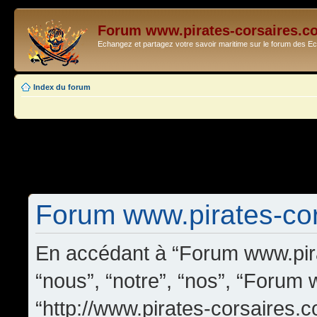
Forum www.pirates-corsaires.c
Echangez et partagez votre savoir maritime sur le forum des 
Index du forum
Forum www.pirates-cors
En accédant à “Forum www.pira
“nous”, “notre”, “nos”, “Forum
“http://www.pirates-corsaires.