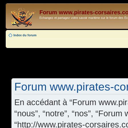
Forum www.pirates-corsaires.c
Echangez et partagez votre savoir maritime sur le forum des 
Index du forum
Forum www.pirates-cors
En accédant à “Forum www.pira
“nous”, “notre”, “nos”, “Forum
“http://www.pirates-corsaires.