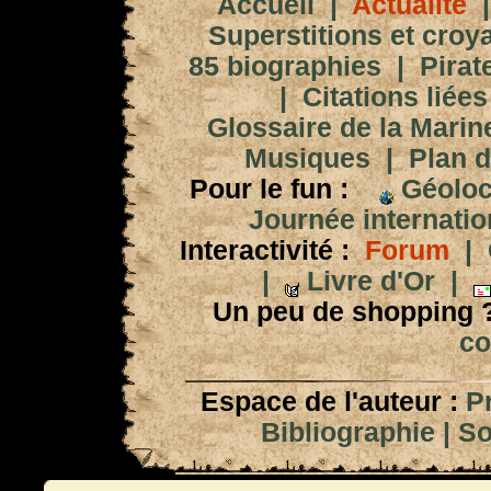
Accueil
|
Actualité
Superstitions et croy
85 biographies
|
Pirat
|
Citations liées
Glossaire de la Marin
Musiques
|
Plan d
Pour le fun :
Géoloc
Journée internation
Interactivité :
Forum
|
|
Livre d'Or
|
Un peu de shopping 
co
Espace de l'auteur :
P
Bibliographie
|
So