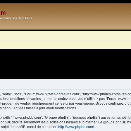
om
Ecumeurs des Sept Mers
 “notre”, “nos”, “Forum www.pirates-corsaires.com”, “http://www.pirates-corsaires.
s les conditions suivantes, alors n’accédez pas et/ou n’utilisez pas “Forum www.pi
it prudent de vérifier régulièrement celles-ci par vous-même. Si vous continuez d’
s découlant des mises à jour et/ou modifications.
ciel phpBB”, “www.phpbb.com”, “Groupe phpBB”, “Equipes phpBB”) qui est un script lib
el phpBB facilite seulement les discussions basées sur internet. Le groupe phpBB 
sujet de phpBB, merci de consulter:
http://www.phpbb.com/
.