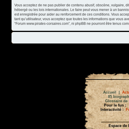
Vous acceptez de ne pas publier de contenu abusif, obscène, vulgaire, di
hébergé ou les lois internationales. Le faire peut vous mener à un banni
est enregistrée pour aider au renforcement de ces conditions. Vous accep
tant qu’utilisateur, vous acceptez que toutes les informations que vous a
“Forum www.pirates-corsaires.com”, ni phpBB ne pourront être tenus com
Accueil
|
Actu
85 biograph
Glossaire de 
Pour le fun :
Interactivité :
F
Espace de l