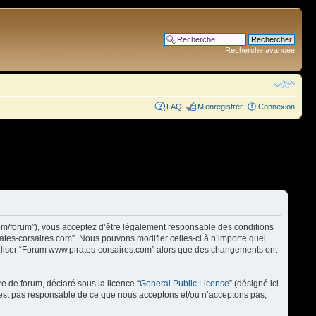
Recherche avancée
FAQ
M’enregistrer
Connexion
com/forum”), vous acceptez d’être légalement responsable des conditions
rates-corsaires.com”. Nous pouvons modifier celles-ci à n’importe quel
utiliser “Forum www.pirates-corsaires.com” alors que des changements ont
re de forum, déclaré sous la licence “
General Public License
” (désigné ici
n’est pas responsable de ce que nous acceptons et/ou n’acceptons pas,