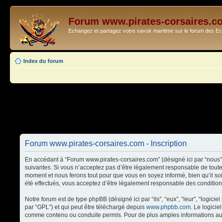
Forum www.pirates-corsaires.c
Echangez et partagez votre savoir maritime sur le forum des 
Index du forum
Forum www.pirates-corsaires.com - Inscription
En accédant à “Forum www.pirates-corsaires.com” (désigné ici par “nous”,
suivantes. Si vous n’acceptez pas d’être légalement responsable de toute
moment et nous ferons tout pour que vous en soyez informé, bien qu’il so
été effectués, vous acceptez d’être légalement responsable des condition
Notre forum est de type phpBB (désigné ici par “ils”, “eux”, “leur”, “logi
par “GPL”) et qui peut être téléchargé depuis
www.phpbb.com
. Le logici
comme contenu ou conduite permis. Pour de plus amples informations au 