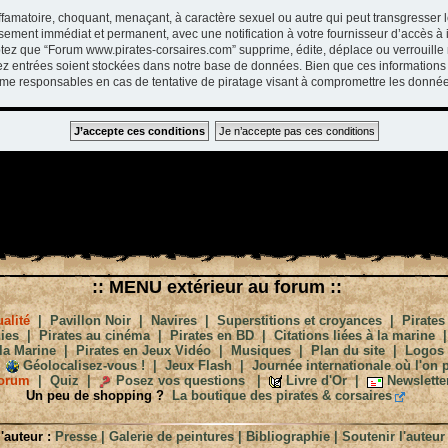
ffamatoire, choquant, menaçant, à caractère sexuel ou autre qui peut transgresser 
ssement immédiat et permanent, avec une notification à votre fournisseur d’accès à 
tez que “Forum www.pirates-corsaires.com” supprime, édite, déplace ou verrouille 
vez entrées soient stockées dans notre base de données. Bien que ces informations 
me responsables en cas de tentative de piratage visant à compromettre les donnée
:: MENU extérieur au forum ::
alité
|
Pavillon Noir
|
Navires
|
Superstitions et croyances
|
Pirates
ies
|
Pirates au cinéma
|
Pirates en BD
|
Citations liées à la marine
la Marine
|
Pirates en Jeux Vidéo
|
Musiques
|
Plan du site
|
Logos
Géolocalisez-vous !
|
Jeux Flash
|
Journée internationale où l'on p
orum
|
Quiz
|
Posez vos questions
|
Livre d'Or
|
Newslette
Un peu de shopping ?
La boutique des pirates & corsaires
'auteur :
Presse
|
Galerie de peintures
|
Bibliographie
|
Soutenir l'auteur