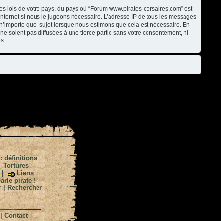
les lois de votre pays, du pays où “Forum www.pirates-corsaires.com” est
internet si nous le jugeons nécessaire. L’adresse IP de tous les messages
n’importe quel sujet lorsque nous estimons que cela est nécessaire. En
ne soient pas diffusées à une tierce partie sans votre consentement, ni
s.
 : définitions
|
Tortures
|
Liens
arle pirate !
r
|
Rechercher
|
Contact