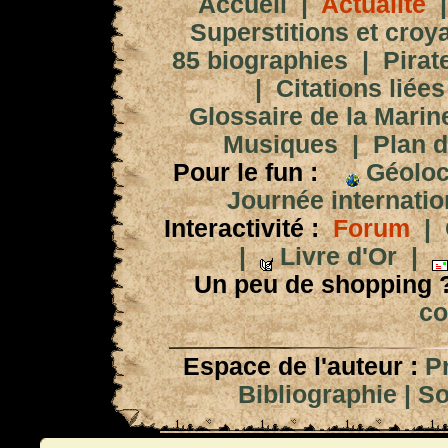
Accueil
|
Actualité
Superstitions et croy
85 biographies
|
Pirat
|
Citations liées
Glossaire de la Marin
Musiques
|
Plan d
Pour le fun :
Géoloc
Journée internation
Interactivité :
Forum
|
|
Livre d'Or
|
Un peu de shopping 
co
Espace de l'auteur :
P
Bibliographie
|
So