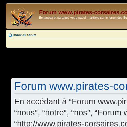
Forum www.pirates-corsaires.c
Echangez et partagez votre savoir maritime sur le forum des 
Index du forum
Forum www.pirates-cors
En accédant à “Forum www.pira
“nous”, “notre”, “nos”, “Forum
“http://www.pirates-corsaires.