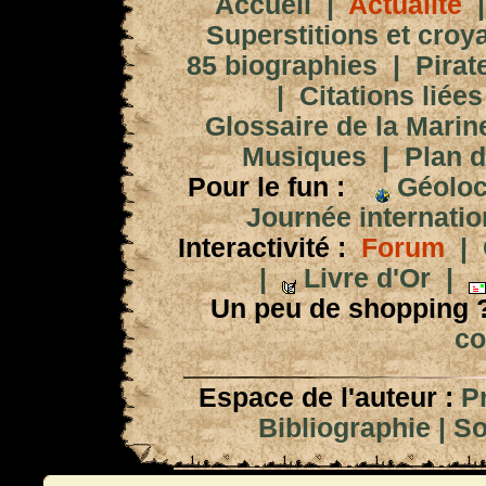
Accueil
|
Actualité
Superstitions et croy
85 biographies
|
Pirat
|
Citations liées
Glossaire de la Marin
Musiques
|
Plan d
Pour le fun :
Géoloc
Journée internation
Interactivité :
Forum
|
|
Livre d'Or
|
Un peu de shopping 
co
Espace de l'auteur :
P
Bibliographie
|
So