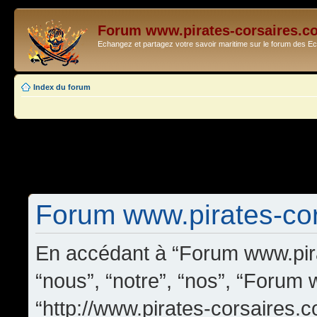
Forum www.pirates-corsaires.c
Echangez et partagez votre savoir maritime sur le forum des 
Index du forum
Forum www.pirates-cors
En accédant à “Forum www.pira
“nous”, “notre”, “nos”, “Forum
“http://www.pirates-corsaires.