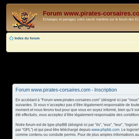
Forum www.pirates-corsaires.c
Echangez et partagez votre savoir maritime sur le forum des 
Index du forum
Forum www.pirates-corsaires.com - Inscription
En accédant à “Forum www.pirates-corsaires.com” (désigné ici par “nous”,
suivantes. Si vous n’acceptez pas d’être légalement responsable de toute
moment et nous ferons tout pour que vous en soyez informé, bien qu’il so
été effectués, vous acceptez d’être légalement responsable des condition
Notre forum est de type phpBB (désigné ici par “ils”, “eux”, “leur”, “logi
par “GPL”) et qui peut être téléchargé depuis
www.phpbb.com
. Le logici
comme contenu ou conduite permis. Pour de plus amples informations au 