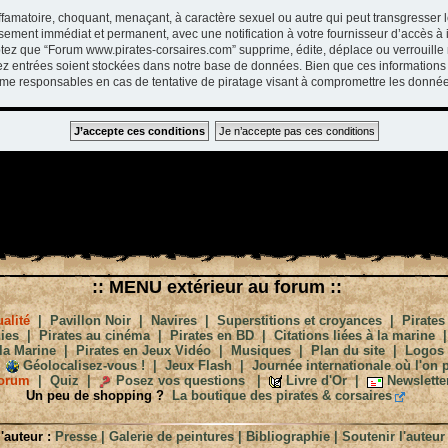
ffamatoire, choquant, menaçant, à caractère sexuel ou autre qui peut transgresser 
ssement immédiat et permanent, avec une notification à votre fournisseur d’accès à 
tez que “Forum www.pirates-corsaires.com” supprime, édite, déplace ou verrouille 
vez entrées soient stockées dans notre base de données. Bien que ces informations 
me responsables en cas de tentative de piratage visant à compromettre les donnée
:: MENU extérieur au forum ::
alité
|
Pavillon Noir
|
Navires
|
Superstitions et croyances
|
Pirates
ies
|
Pirates au cinéma
|
Pirates en BD
|
Citations liées à la marine
la Marine
|
Pirates en Jeux Vidéo
|
Musiques
|
Plan du site
|
Logos
Géolocalisez-vous !
|
Jeux Flash
|
Journée internationale où l'on p
orum
|
Quiz
|
Posez vos questions
|
Livre d'Or
|
Newslette
Un peu de shopping ?
La boutique des pirates & corsaires
'auteur :
Presse
|
Galerie de peintures
|
Bibliographie
|
Soutenir l'auteur