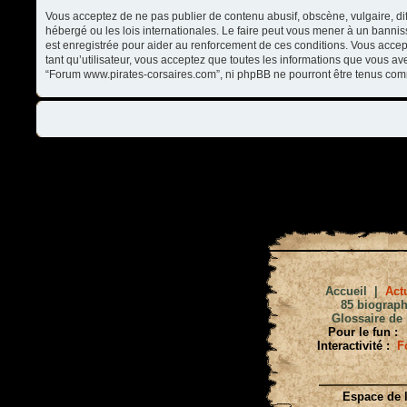
Vous acceptez de ne pas publier de contenu abusif, obscène, vulgaire, di
hébergé ou les lois internationales. Le faire peut vous mener à un banni
est enregistrée pour aider au renforcement de ces conditions. Vous accep
tant qu’utilisateur, vous acceptez que toutes les informations que vous a
“Forum www.pirates-corsaires.com”, ni phpBB ne pourront être tenus com
Accueil
|
Actu
85 biograph
Glossaire de 
Pour le fun :
Interactivité :
F
Espace de l