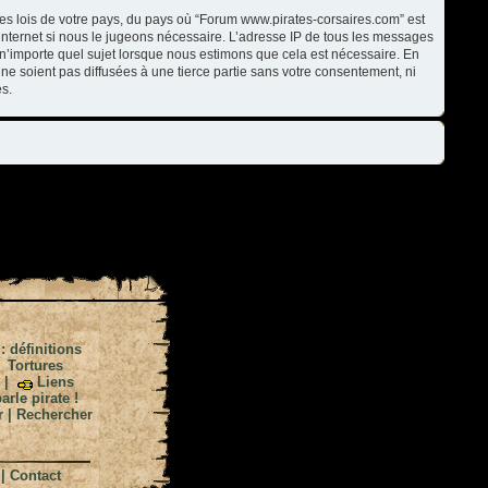
les lois de votre pays, du pays où “Forum www.pirates-corsaires.com” est
internet si nous le jugeons nécessaire. L’adresse IP de tous les messages
n’importe quel sujet lorsque nous estimons que cela est nécessaire. En
ne soient pas diffusées à une tierce partie sans votre consentement, ni
s.
 : définitions
|
Tortures
|
Liens
arle pirate !
r
|
Rechercher
|
Contact