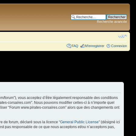
Recherche avancée
FAQ
M’enregistrer
Connexion
com/forum”), vous acceptez d’être légalement responsable des conditions
rates-corsaires.com”. Nous pouvons modifier celles-ci à n’importe quel
utiliser “Forum www.pirates-corsaires.com” alors que des changements ont
re de forum, déclaré sous la licence “
General Public License
” (désigné ici
n’est pas responsable de ce que nous acceptons et/ou n’acceptons pas,