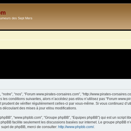
om
Ecumeurs des Sept Mers
 “notre”, “nos”, “Forum www.pirates-corsaires.com”, “http://www.pirates-corsaires.
s les conditions suivantes, alors n’accédez pas et/ou n’utilisez pas “Forum www.pi
it prudent de vérifier régulièrement celles-ci par vous-même. Si vous continuez d’
s découlant des mises à jour et/ou modifications.
ciel phpBB”, “www.phpbb.com”, “Groupe phpBB”, “Equipes phpBB”) qui est un script lib
el phpBB facilite seulement les discussions basées sur internet. Le groupe phpBB 
sujet de phpBB, merci de consulter:
http://www.phpbb.com/
.