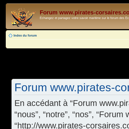
Forum www.pirates-corsaires.c
Echangez et partagez votre savoir maritime sur le forum des 
Index du forum
Forum www.pirates-cors
En accédant à “Forum www.pira
“nous”, “notre”, “nos”, “Forum
“http://www.pirates-corsaires.