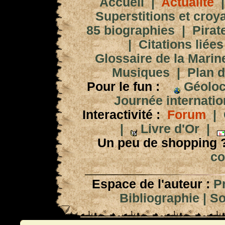
Accueil
|
Actualité
Superstitions et croy
85 biographies
|
Pirat
|
Citations liées
Glossaire de la Marin
Musiques
|
Plan d
Pour le fun :
Géoloc
Journée internation
Interactivité :
Forum
|
|
Livre d'Or
|
Un peu de shopping 
co
Espace de l'auteur :
P
Bibliographie
|
So