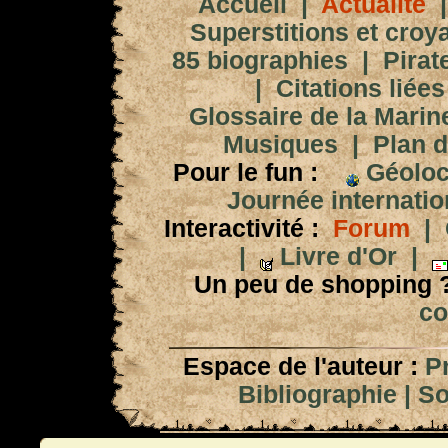
Accueil
|
Actualité
Superstitions et croy
85 biographies
|
Pirat
|
Citations liées
Glossaire de la Marin
Musiques
|
Plan d
Pour le fun :
Géoloc
Journée internation
Interactivité :
Forum
|
|
Livre d'Or
|
Un peu de shopping 
co
Espace de l'auteur :
P
Bibliographie
|
So