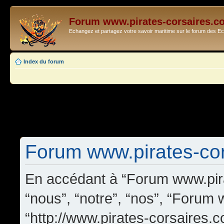
Forum www.pirates-corsaires.c
Echangez et partagez votre savoir maritime sur le forum des 
Index du forum
Forum www.pirates-cors
En accédant à “Forum www.pira
“nous”, “notre”, “nos”, “Forum
“http://www.pirates-corsaires.