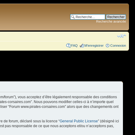
Recherche avancée
FAQ
M’enregistrer
Connexion
com/forum”), vous acceptez d’être légalement responsable des conditions
rates-corsaires.com”. Nous pouvons modifier celles-ci à n’importe quel
utiliser “Forum www.pirates-corsaires.com” alors que des changements ont
re de forum, déclaré sous la licence “
General Public License
” (désigné ici
n’est pas responsable de ce que nous acceptons et/ou n’acceptons pas,