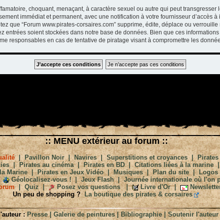
ffamatoire, choquant, menaçant, à caractère sexuel ou autre qui peut transgresser 
ssement immédiat et permanent, avec une notification à votre fournisseur d’accès à 
tez que “Forum www.pirates-corsaires.com” supprime, édite, déplace ou verrouille 
vez entrées soient stockées dans notre base de données. Bien que ces informations 
me responsables en cas de tentative de piratage visant à compromettre les donnée
:: MENU extérieur au forum ::
alité
|
Pavillon Noir
|
Navires
|
Superstitions et croyances
|
Pirates
ies
|
Pirates au cinéma
|
Pirates en BD
|
Citations liées à la marine
la Marine
|
Pirates en Jeux Vidéo
|
Musiques
|
Plan du site
|
Logos
Géolocalisez-vous !
|
Jeux Flash
|
Journée internationale où l'on p
orum
|
Quiz
|
Posez vos questions
|
Livre d'Or
|
Newslette
Un peu de shopping ?
La boutique des pirates & corsaires
'auteur :
Presse
|
Galerie de peintures
|
Bibliographie
|
Soutenir l'auteur