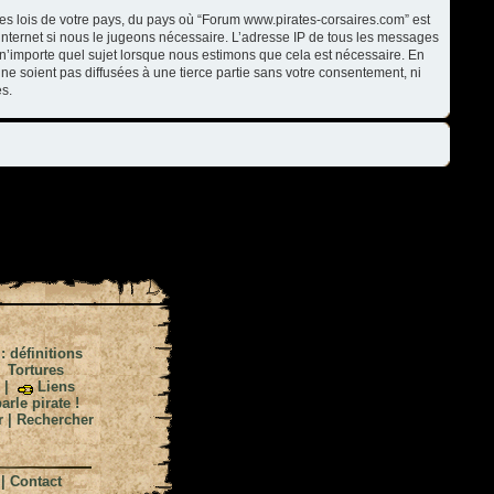
les lois de votre pays, du pays où “Forum www.pirates-corsaires.com” est
internet si nous le jugeons nécessaire. L’adresse IP de tous les messages
n’importe quel sujet lorsque nous estimons que cela est nécessaire. En
ne soient pas diffusées à une tierce partie sans votre consentement, ni
s.
 : définitions
|
Tortures
|
Liens
arle pirate !
r
|
Rechercher
|
Contact