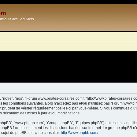
om
Ecumeurs des Sept Mers
 “notre”, “nos”, “Forum www.pirates-corsaires.com”, “http://www.pirates-corsaires.
s les conditions suivantes, alors n’accédez pas et/ou n’utilisez pas “Forum www.pi
it prudent de vérifier régulièrement celles-ci par vous-même. Si vous continuez d’
s découlant des mises à jour et/ou modifications.
ciel phpBB”, “www.phpbb.com”, “Groupe phpBB”, “Equipes phpBB”) qui est un script lib
el phpBB facilite seulement les discussions basées sur internet. Le groupe phpBB 
sujet de phpBB, merci de consulter:
http://www.phpbb.com/
.