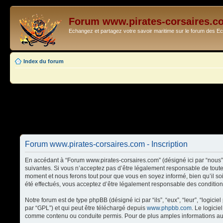
Forum www.pirates-corsaires.c
Echangez et partagez votre savoir maritime sur le forum des 
Index du forum
Forum www.pirates-corsaires.com - Inscription
En accédant à “Forum www.pirates-corsaires.com” (désigné ici par “nous”,
suivantes. Si vous n’acceptez pas d’être légalement responsable de toute
moment et nous ferons tout pour que vous en soyez informé, bien qu’il so
été effectués, vous acceptez d’être légalement responsable des condition
Notre forum est de type phpBB (désigné ici par “ils”, “eux”, “leur”, “logi
par “GPL”) et qui peut être téléchargé depuis
www.phpbb.com
. Le logici
comme contenu ou conduite permis. Pour de plus amples informations au 