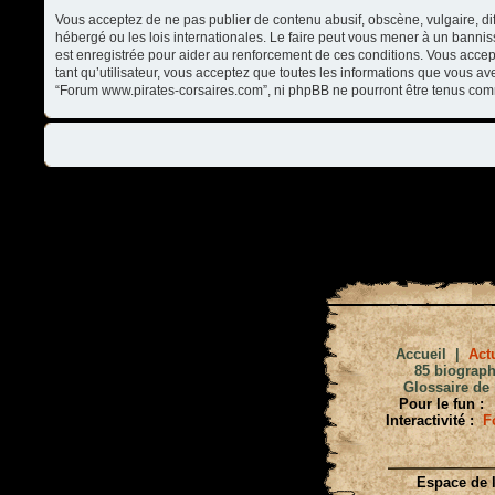
Vous acceptez de ne pas publier de contenu abusif, obscène, vulgaire, di
hébergé ou les lois internationales. Le faire peut vous mener à un banni
est enregistrée pour aider au renforcement de ces conditions. Vous accep
tant qu’utilisateur, vous acceptez que toutes les informations que vous a
“Forum www.pirates-corsaires.com”, ni phpBB ne pourront être tenus com
Accueil
|
Actu
85 biograph
Glossaire de 
Pour le fun :
Interactivité :
F
Espace de l