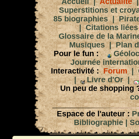
Accueil
|
Actualité
Superstitions et croy
85 biographies
|
Pirat
|
Citations liées
Glossaire de la Marin
Musiques
|
Plan d
Pour le fun :
Géoloc
Journée internation
Interactivité :
Forum
|
|
Livre d'Or
|
Un peu de shopping 
co
Espace de l'auteur :
P
Bibliographie
|
So