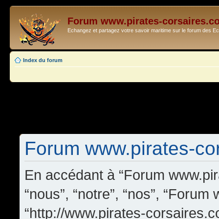
Forum www.pirates-corsaires.c
Echangez et partagez votre savoir maritime sur le forum des 
Index du forum
Forum www.pirates-cors
En accédant à “Forum www.pira
“nous”, “notre”, “nos”, “Forum
“http://www.pirates-corsaires.