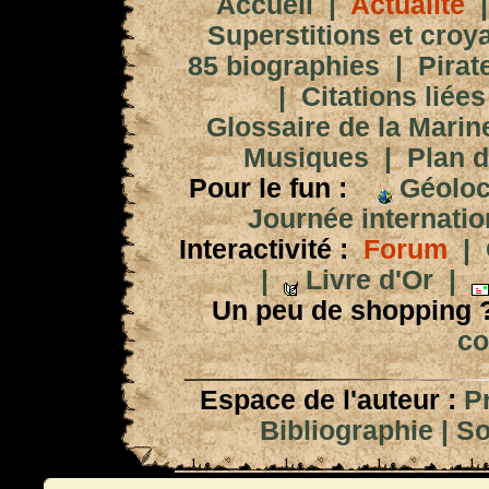
Accueil
|
Actualité
Superstitions et croy
85 biographies
|
Pirat
|
Citations liées
Glossaire de la Marin
Musiques
|
Plan d
Pour le fun :
Géoloc
Journée internation
Interactivité :
Forum
|
|
Livre d'Or
|
Un peu de shopping 
co
Espace de l'auteur :
P
Bibliographie
|
So