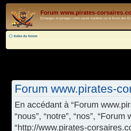
Forum www.pirates-corsaires.c
Echangez et partagez votre savoir maritime sur le forum des 
Index du forum
Forum www.pirates-cors
En accédant à “Forum www.pira
“nous”, “notre”, “nos”, “Forum
“http://www.pirates-corsaires.