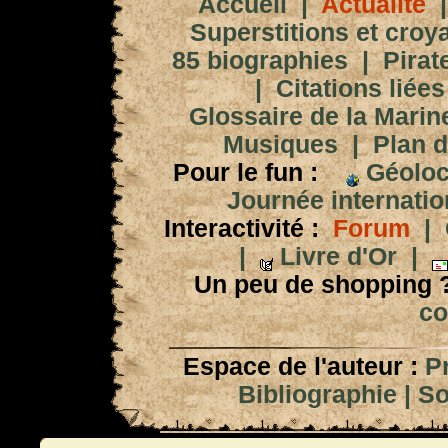
Accueil
|
Actualité
Superstitions et croy
85 biographies
|
Pirat
|
Citations liées
Glossaire de la Marin
Musiques
|
Plan d
Pour le fun :
Géoloc
Journée internation
Interactivité :
Forum
|
|
Livre d'Or
|
Un peu de shopping 
co
Espace de l'auteur :
P
Bibliographie
|
So