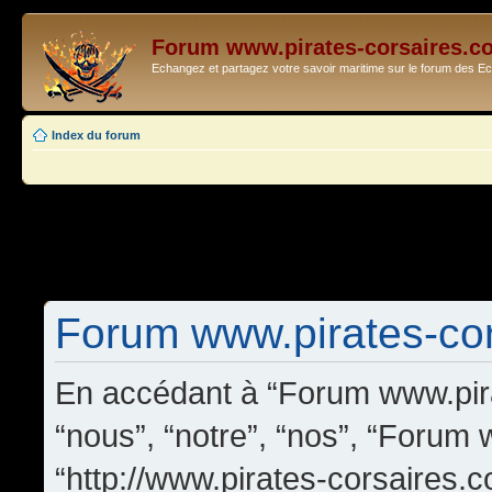
Forum www.pirates-corsaires.c
Echangez et partagez votre savoir maritime sur le forum des 
Index du forum
Forum www.pirates-cors
En accédant à “Forum www.pira
“nous”, “notre”, “nos”, “Forum
“http://www.pirates-corsaires.