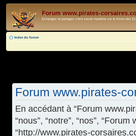
Forum www.pirates-corsaires.c
Echangez et partagez votre savoir maritime sur le forum des 
Index du forum
Forum www.pirates-cors
En accédant à “Forum www.pira
“nous”, “notre”, “nos”, “Forum
“http://www.pirates-corsaires.