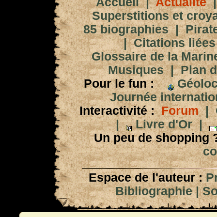
Accueil
|
Actualité
Superstitions et croy
85 biographies
|
Pirat
|
Citations liées
Glossaire de la Marin
Musiques
|
Plan d
Pour le fun :
Géoloc
Journée internation
Interactivité :
Forum
|
|
Livre d'Or
|
Un peu de shopping 
co
Espace de l'auteur :
P
Bibliographie
|
So