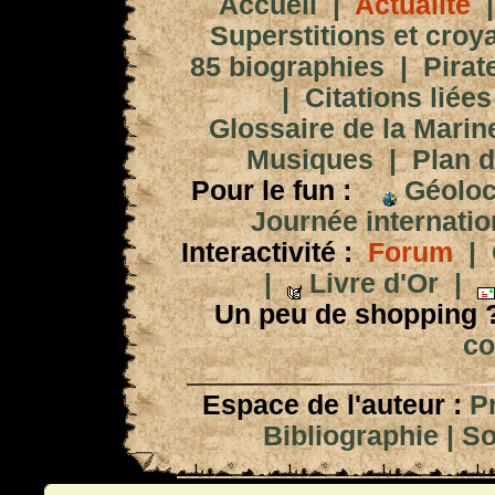
Accueil
|
Actualité
Superstitions et croy
85 biographies
|
Pirat
|
Citations liées
Glossaire de la Marin
Musiques
|
Plan d
Pour le fun :
Géoloc
Journée internation
Interactivité :
Forum
|
|
Livre d'Or
|
Un peu de shopping 
co
Espace de l'auteur :
P
Bibliographie
|
So