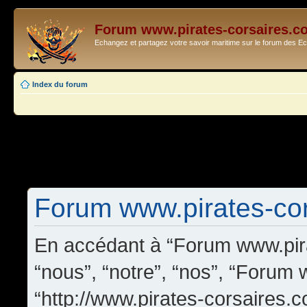
Forum www.pirates-corsaires.c
Echangez et partagez votre savoir maritime sur le forum des 
Index du forum
Forum www.pirates-cors
En accédant à “Forum www.pira
“nous”, “notre”, “nos”, “Forum
“http://www.pirates-corsaires.