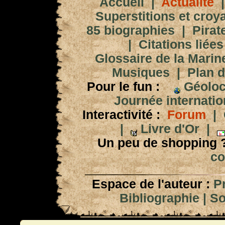
Accueil
|
Actualité
Superstitions et croy
85 biographies
|
Pirat
|
Citations liées
Glossaire de la Marin
Musiques
|
Plan d
Pour le fun :
Géoloc
Journée internation
Interactivité :
Forum
|
|
Livre d'Or
|
Un peu de shopping 
co
Espace de l'auteur :
P
Bibliographie
|
So