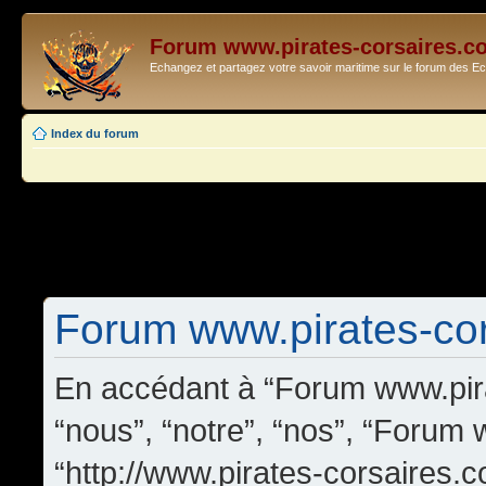
Forum www.pirates-corsaires.c
Echangez et partagez votre savoir maritime sur le forum des 
Index du forum
Forum www.pirates-cors
En accédant à “Forum www.pira
“nous”, “notre”, “nos”, “Forum
“http://www.pirates-corsaires.