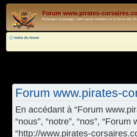
Forum www.pirates-corsaires.c
Echangez et partagez votre savoir maritime sur le forum des 
Index du forum
Forum www.pirates-cors
En accédant à “Forum www.pira
“nous”, “notre”, “nos”, “Forum
“http://www.pirates-corsaires.