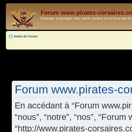
Forum www.pirates-corsaires.c
Echangez et partagez votre savoir maritime sur le forum des 
Index du forum
Forum www.pirates-cors
En accédant à “Forum www.pira
“nous”, “notre”, “nos”, “Forum
“http://www.pirates-corsaires.