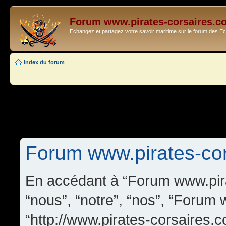
Forum www.pirates-corsaires.c
Echangez et partagez votre savoir maritime sur le forum des 
Index du forum
Forum www.pirates-cors
En accédant à “Forum www.pira
“nous”, “notre”, “nos”, “Forum
“http://www.pirates-corsaires.