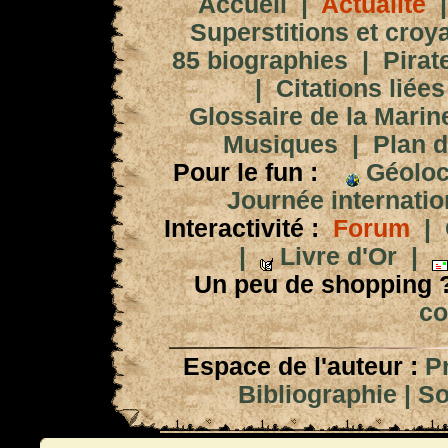
Accueil
|
Actualité
Superstitions et croy
85 biographies
|
Pirat
|
Citations liées
Glossaire de la Marin
Musiques
|
Plan d
Pour le fun :
Géoloc
Journée internation
Interactivité :
Forum
|
|
Livre d'Or
|
Un peu de shopping 
co
Espace de l'auteur :
P
Bibliographie
|
So