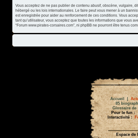
Vous acceptez de ne pas publier de contenu abusif, obscène, vulgaire, di
hébergé ou les lois internationales. Le faire peut vous mener à un banni
est enregistrée pour aider au renforcement de ces conditions. Vous accep
tant qu’utilisateur, vous acceptez que toutes les informations que vous a
“Forum www.pirates-corsaires.com”, ni phpBB ne pourront être tenus com
Accueil
|
Actu
85 biograph
Glossaire de 
Pour le fun :
Interactivité :
F
Espace de l