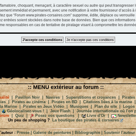
ffamatoire, choquant, menaçant, à caractère sexuel ou autre qui peut transgresser 
ssement immédiat et permanent, avec une notification à votre fournisseur d’accès à 
tez que “Forum www.pirates-corsaires.com” supprime, édite, déplace ou verrouille 
vez entrées soient stockées dans notre base de données. Bien que ces informations 
me responsables en cas de tentative de piratage visant à compromettre les donnée
:: MENU extérieur au forum ::
alité
|
Pavillon Noir
|
Navires
|
Superstitions et croyances
|
Pirates
ies
|
Pirates au cinéma
|
Pirates en BD
|
Citations liées à la marine
la Marine
|
Pirates en Jeux Vidéo
|
Musiques
|
Plan du site
|
Logos
Géolocalisez-vous !
|
Jeux Flash
|
Journée internationale où l'on p
orum
|
Quiz
|
Posez vos questions
|
Livre d'Or
|
Newslette
Un peu de shopping ?
La boutique des pirates & corsaires
'auteur :
Presse
|
Galerie de peintures
|
Bibliographie
|
Soutenir l'auteur