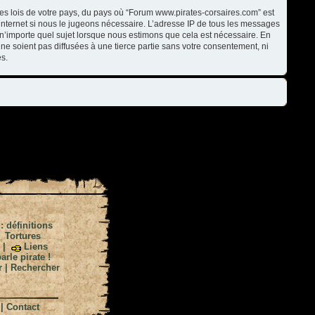
les lois de votre pays, du pays où “Forum www.pirates-corsaires.com” est
internet si nous le jugeons nécessaire. L’adresse IP de tous les messages
n’importe quel sujet lorsque nous estimons que cela est nécessaire. En
ne soient pas diffusées à une tierce partie sans votre consentement, ni
s.
 : définitions
|
Tortures
|
Liens
arle pirate !
r
|
Rechercher
|
Contact