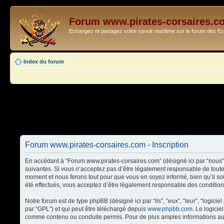
Forum www.pirates-corsaires.c
Echangez et partagez votre savoir maritime sur le forum des 
Index du forum
Forum www.pirates-corsaires.com - Inscription
En accédant à “Forum www.pirates-corsaires.com” (désigné ici par “nous”,
suivantes. Si vous n’acceptez pas d’être légalement responsable de toute
moment et nous ferons tout pour que vous en soyez informé, bien qu’il so
été effectués, vous acceptez d’être légalement responsable des condition
Notre forum est de type phpBB (désigné ici par “ils”, “eux”, “leur”, “logi
par “GPL”) et qui peut être téléchargé depuis
www.phpbb.com
. Le logici
comme contenu ou conduite permis. Pour de plus amples informations au 