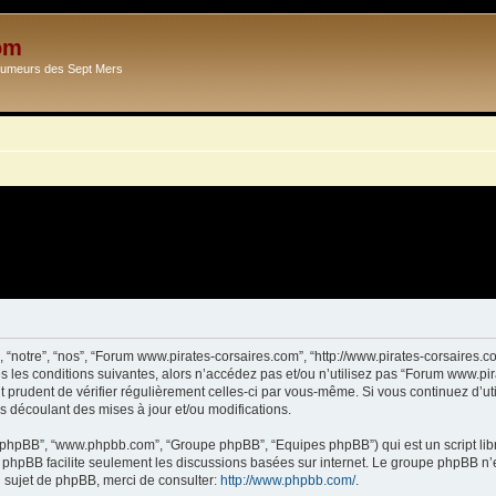
om
Ecumeurs des Sept Mers
 “notre”, “nos”, “Forum www.pirates-corsaires.com”, “http://www.pirates-corsaires.
s les conditions suivantes, alors n’accédez pas et/ou n’utilisez pas “Forum www.pi
it prudent de vérifier régulièrement celles-ci par vous-même. Si vous continuez d’
s découlant des mises à jour et/ou modifications.
ciel phpBB”, “www.phpbb.com”, “Groupe phpBB”, “Equipes phpBB”) qui est un script lib
el phpBB facilite seulement les discussions basées sur internet. Le groupe phpBB 
sujet de phpBB, merci de consulter:
http://www.phpbb.com/
.