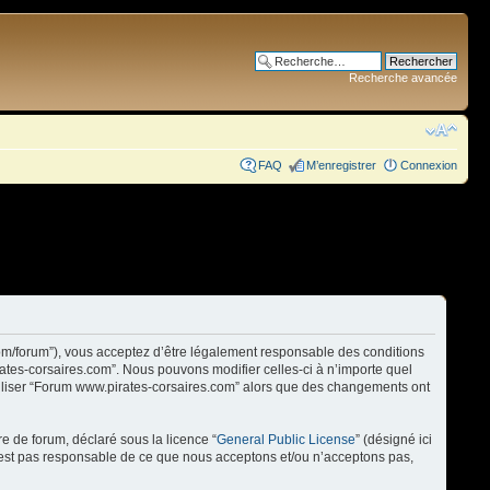
Recherche avancée
FAQ
M’enregistrer
Connexion
com/forum”), vous acceptez d’être légalement responsable des conditions
rates-corsaires.com”. Nous pouvons modifier celles-ci à n’importe quel
utiliser “Forum www.pirates-corsaires.com” alors que des changements ont
re de forum, déclaré sous la licence “
General Public License
” (désigné ici
n’est pas responsable de ce que nous acceptons et/ou n’acceptons pas,