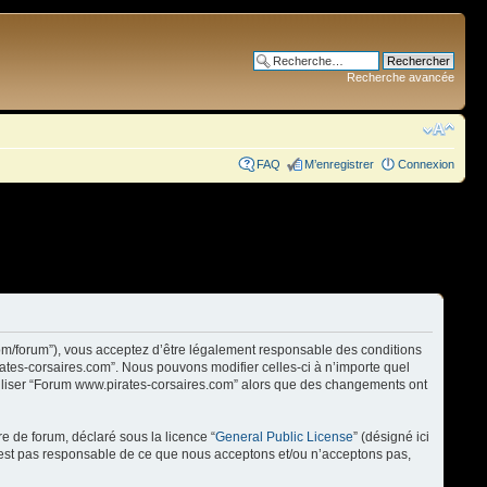
Recherche avancée
FAQ
M’enregistrer
Connexion
com/forum”), vous acceptez d’être légalement responsable des conditions
rates-corsaires.com”. Nous pouvons modifier celles-ci à n’importe quel
utiliser “Forum www.pirates-corsaires.com” alors que des changements ont
re de forum, déclaré sous la licence “
General Public License
” (désigné ici
n’est pas responsable de ce que nous acceptons et/ou n’acceptons pas,