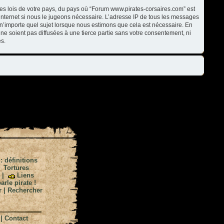
les lois de votre pays, du pays où “Forum www.pirates-corsaires.com” est
internet si nous le jugeons nécessaire. L’adresse IP de tous les messages
n’importe quel sujet lorsque nous estimons que cela est nécessaire. En
ne soient pas diffusées à une tierce partie sans votre consentement, ni
s.
 : définitions
|
Tortures
|
Liens
arle pirate !
r
|
Rechercher
|
Contact