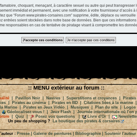
ffamatoire, choquant, menaçant, à caractère sexuel ou autre qui peut transgresser 
ssement immédiat et permanent, avec une notification à votre fournisseur d’accès à 
tez que “Forum www.pirates-corsaires.com” supprime, édite, déplace ou verrouille 
vez entrées soient stockées dans notre base de données. Bien que ces informations 
me responsables en cas de tentative de piratage visant à compromettre les donnée
:: MENU extérieur au forum ::
alité
|
Pavillon Noir
|
Navires
|
Superstitions et croyances
|
Pirates
ies
|
Pirates au cinéma
|
Pirates en BD
|
Citations liées à la marine
la Marine
|
Pirates en Jeux Vidéo
|
Musiques
|
Plan du site
|
Logos
Géolocalisez-vous !
|
Jeux Flash
|
Journée internationale où l'on p
orum
|
Quiz
|
Posez vos questions
|
Livre d'Or
|
Newslette
Un peu de shopping ?
La boutique des pirates & corsaires
'auteur :
Presse
|
Galerie de peintures
|
Bibliographie
|
Soutenir l'auteur