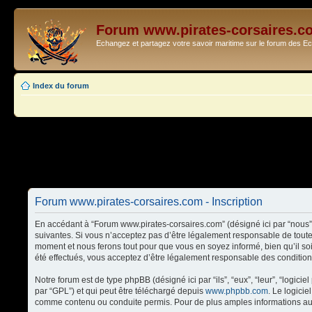
Forum www.pirates-corsaires.c
Echangez et partagez votre savoir maritime sur le forum des 
Index du forum
Forum www.pirates-corsaires.com - Inscription
En accédant à “Forum www.pirates-corsaires.com” (désigné ici par “nous”,
suivantes. Si vous n’acceptez pas d’être légalement responsable de toute
moment et nous ferons tout pour que vous en soyez informé, bien qu’il so
été effectués, vous acceptez d’être légalement responsable des condition
Notre forum est de type phpBB (désigné ici par “ils”, “eux”, “leur”, “logi
par “GPL”) et qui peut être téléchargé depuis
www.phpbb.com
. Le logici
comme contenu ou conduite permis. Pour de plus amples informations au 