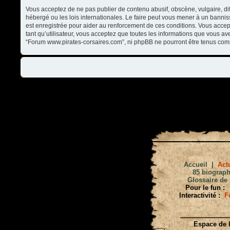
Vous acceptez de ne pas publier de contenu abusif, obscène, vulgaire, di
hébergé ou les lois internationales. Le faire peut vous mener à un banni
est enregistrée pour aider au renforcement de ces conditions. Vous accep
tant qu’utilisateur, vous acceptez que toutes les informations que vous a
“Forum www.pirates-corsaires.com”, ni phpBB ne pourront être tenus com
Accueil
|
Actu
85 biograph
Glossaire de 
Pour le fun :
Interactivité :
F
Espace de l