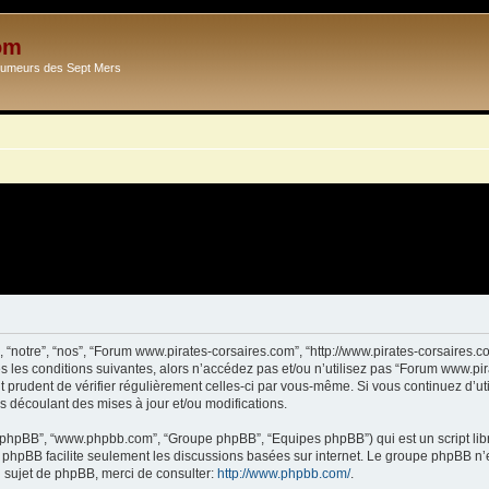
om
Ecumeurs des Sept Mers
 “notre”, “nos”, “Forum www.pirates-corsaires.com”, “http://www.pirates-corsaires.
s les conditions suivantes, alors n’accédez pas et/ou n’utilisez pas “Forum www.pi
it prudent de vérifier régulièrement celles-ci par vous-même. Si vous continuez d’
s découlant des mises à jour et/ou modifications.
ciel phpBB”, “www.phpbb.com”, “Groupe phpBB”, “Equipes phpBB”) qui est un script lib
el phpBB facilite seulement les discussions basées sur internet. Le groupe phpBB 
sujet de phpBB, merci de consulter:
http://www.phpbb.com/
.