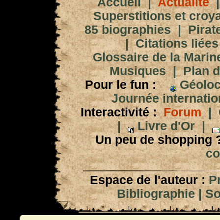
Accueil
|
Actualité
Superstitions et croy
85 biographies
|
Pirat
|
Citations liées
Glossaire de la Marin
Musiques
|
Plan d
Pour le fun :
Géoloc
Journée internation
Interactivité :
Forum
|
|
Livre d'Or
|
Un peu de shopping 
co
Espace de l'auteur :
P
Bibliographie
|
So