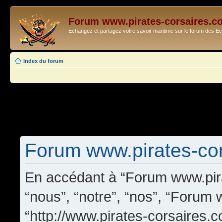
Forum www.pirates-corsaires.c
Echangez et partagez votre savoir maritime sur le forum des 
Index du forum
Forum www.pirates-cors
En accédant à “Forum www.pira
“nous”, “notre”, “nos”, “Forum
“http://www.pirates-corsaires.