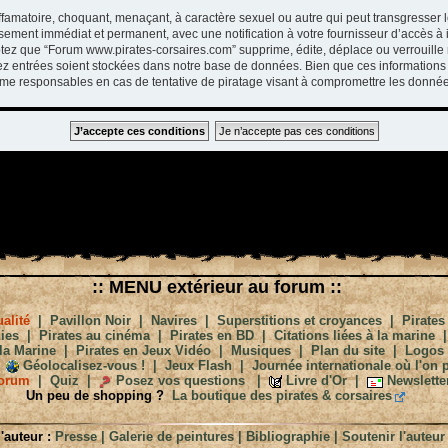
ffamatoire, choquant, menaçant, à caractère sexuel ou autre qui peut transgresser 
ssement immédiat et permanent, avec une notification à votre fournisseur d’accès à 
tez que “Forum www.pirates-corsaires.com” supprime, édite, déplace ou verrouille 
vez entrées soient stockées dans notre base de données. Bien que ces informations 
me responsables en cas de tentative de piratage visant à compromettre les donnée
:: MENU extérieur au forum ::
alité
|
Pavillon Noir
|
Navires
|
Superstitions et croyances
|
Pirates
ies
|
Pirates au cinéma
|
Pirates en BD
|
Citations liées à la marine
la Marine
|
Pirates en Jeux Vidéo
|
Musiques
|
Plan du site
|
Logos
Géolocalisez-vous !
|
Jeux Flash
|
Journée internationale où l'on p
orum
|
Quiz
|
Posez vos questions
|
Livre d'Or
|
Newslette
Un peu de shopping ?
La boutique des pirates & corsaires
'auteur :
Presse
|
Galerie de peintures
|
Bibliographie
|
Soutenir l'auteur