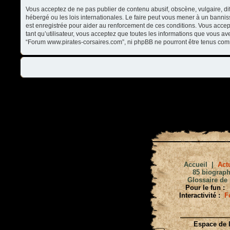
Vous acceptez de ne pas publier de contenu abusif, obscène, vulgaire, di
hébergé ou les lois internationales. Le faire peut vous mener à un banni
est enregistrée pour aider au renforcement de ces conditions. Vous accep
tant qu’utilisateur, vous acceptez que toutes les informations que vous a
“Forum www.pirates-corsaires.com”, ni phpBB ne pourront être tenus com
Accueil
|
Actu
85 biograph
Glossaire de 
Pour le fun :
Interactivité :
F
Espace de l