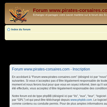
Forum www.pirates-corsaires.c
Echangez et partagez votre savoir maritime sur le forum des 
Index du forum
Forum www.pirates-corsaires.com - Inscription
En accédant à “Forum www.pirates-corsaires.com” (désigné ici par “nous”,
suivantes. Si vous n’acceptez pas d’être légalement responsable de toute
moment et nous ferons tout pour que vous en soyez informé, bien qu’il so
été effectués, vous acceptez d’être légalement responsable des condition
Notre forum est de type phpBB (désigné ici par “ils”, “eux”, “leur”, “logi
par “GPL”) et qui peut être téléchargé depuis
www.phpbb.com
. Le logici
comme contenu ou conduite permis. Pour de plus amples informations au 