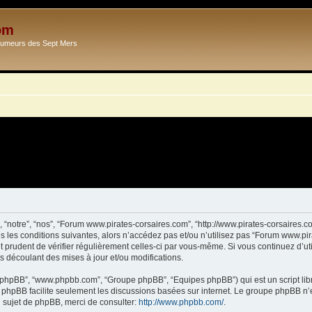
om
Ecumeurs des Sept Mers
 “notre”, “nos”, “Forum www.pirates-corsaires.com”, “http://www.pirates-corsaires.
s les conditions suivantes, alors n’accédez pas et/ou n’utilisez pas “Forum www.pi
it prudent de vérifier régulièrement celles-ci par vous-même. Si vous continuez d’
s découlant des mises à jour et/ou modifications.
ciel phpBB”, “www.phpbb.com”, “Groupe phpBB”, “Equipes phpBB”) qui est un script lib
el phpBB facilite seulement les discussions basées sur internet. Le groupe phpBB 
sujet de phpBB, merci de consulter:
http://www.phpbb.com/
.