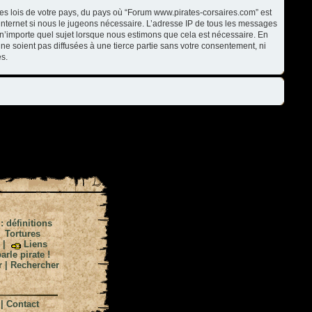
les lois de votre pays, du pays où “Forum www.pirates-corsaires.com” est
internet si nous le jugeons nécessaire. L’adresse IP de tous les messages
n’importe quel sujet lorsque nous estimons que cela est nécessaire. En
ne soient pas diffusées à une tierce partie sans votre consentement, ni
s.
 : définitions
|
Tortures
|
Liens
arle pirate !
r
|
Rechercher
|
Contact