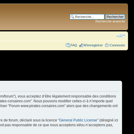
Recherche avancée
FAQ
M’enregistrer
Connexion
com/forum”), vous acceptez d’être légalement responsable des conditions
rates-corsaires.com”. Nous pouvons modifier celles-ci à n’importe quel
utiliser “Forum www.pirates-corsaires.com” alors que des changements ont
re de forum, déclaré sous la licence “
General Public License
” (désigné ici
n’est pas responsable de ce que nous acceptons et/ou n’acceptons pas,