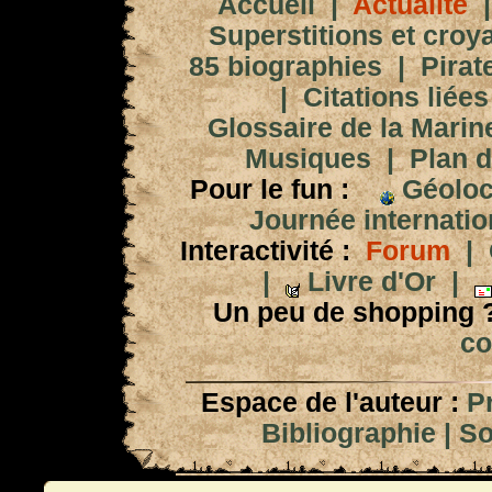
Accueil
|
Actualité
Superstitions et croy
85 biographies
|
Pirat
|
Citations liées
Glossaire de la Marin
Musiques
|
Plan d
Pour le fun :
Géoloc
Journée internation
Interactivité :
Forum
|
|
Livre d'Or
|
Un peu de shopping 
co
Espace de l'auteur :
P
Bibliographie
|
So