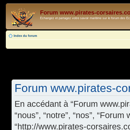
Forum www.pirates-corsaires.c
Echangez et partagez votre savoir maritime sur le forum des 
Index du forum
Forum www.pirates-cors
En accédant à “Forum www.pira
“nous”, “notre”, “nos”, “Forum
“http://www.pirates-corsaires.