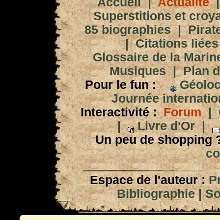
Accueil
|
Actualité
Superstitions et croy
85 biographies
|
Pirat
|
Citations liées
Glossaire de la Marin
Musiques
|
Plan d
Pour le fun :
Géoloc
Journée internation
Interactivité :
Forum
|
|
Livre d'Or
|
Un peu de shopping 
co
Espace de l'auteur :
P
Bibliographie
|
So