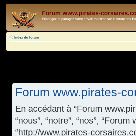
Forum www.pirates-corsaires.c
Echangez et partagez votre savoir maritime sur le forum des 
Index du forum
Forum www.pirates-cors
En accédant à “Forum www.pira
“nous”, “notre”, “nos”, “Forum
“http://www.pirates-corsaires.