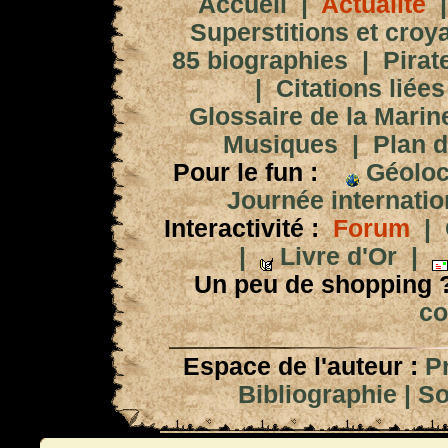
Accueil
|
Actualité
Superstitions et croy
85 biographies
|
Pirat
|
Citations liées
Glossaire de la Marin
Musiques
|
Plan d
Pour le fun :
Géoloc
Journée internation
Interactivité :
Forum
|
|
Livre d'Or
|
Un peu de shopping 
co
Espace de l'auteur :
P
Bibliographie
|
So