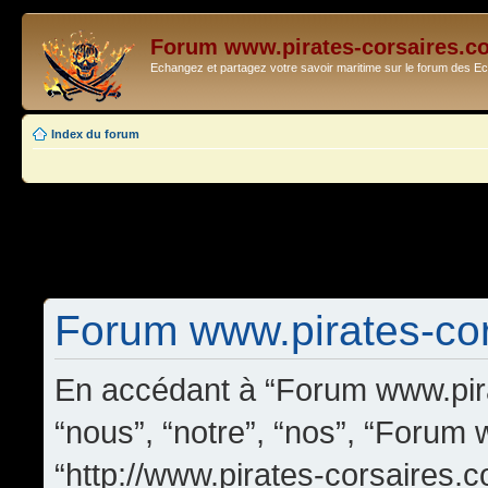
Forum www.pirates-corsaires.c
Echangez et partagez votre savoir maritime sur le forum des 
Index du forum
Forum www.pirates-cors
En accédant à “Forum www.pira
“nous”, “notre”, “nos”, “Forum
“http://www.pirates-corsaires.