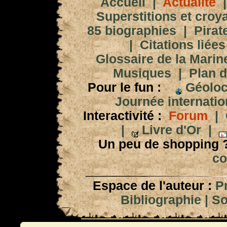
Accueil
|
Actualité
Superstitions et croy
85 biographies
|
Pirat
|
Citations liées
Glossaire de la Marin
Musiques
|
Plan d
Pour le fun :
Géoloc
Journée internation
Interactivité :
Forum
|
|
Livre d'Or
|
Un peu de shopping 
co
Espace de l'auteur :
P
Bibliographie
|
So