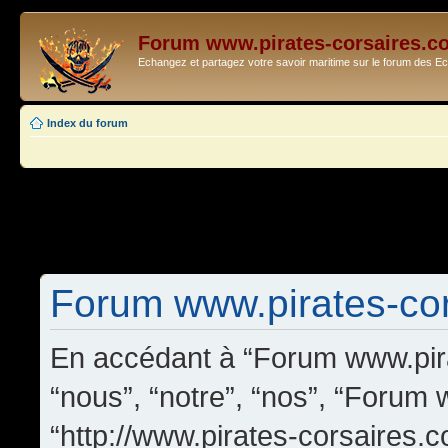
Forum www.pirates-corsaires.c
Echangez et partagez votre savoir maritime sur le forum des 
Index du forum
Forum www.pirates-cors
En accédant à “Forum www.pira
“nous”, “notre”, “nos”, “Forum
“http://www.pirates-corsaires.