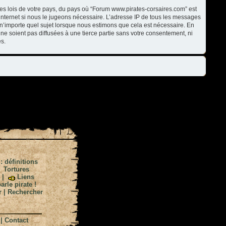
les lois de votre pays, du pays où “Forum www.pirates-corsaires.com” est
internet si nous le jugeons nécessaire. L’adresse IP de tous les messages
n’importe quel sujet lorsque nous estimons que cela est nécessaire. En
ne soient pas diffusées à une tierce partie sans votre consentement, ni
s.
 : définitions
|
Tortures
|
Liens
arle pirate !
r
|
Rechercher
|
Contact