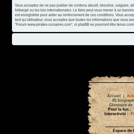
Vous acceptez de ne pas publier de contenu abusif, obscène, vulgaire, di
hébergé ou les lois internationales. Le faire peut vous mener à un banni
est enregistrée pour aider au renforcement de ces conditions. Vous accep
tant qu’utilisateur, vous acceptez que toutes les informations que vous a
“Forum www.pirates-corsaires.com”, ni phpBB ne pourront être tenus com
Accueil
|
Actu
85 biograph
Glossaire de 
Pour le fun :
Interactivité :
F
Espace de l