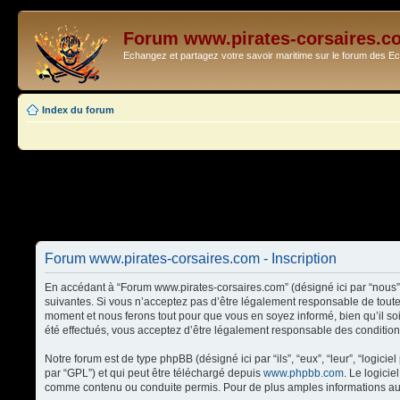
Forum www.pirates-corsaires.c
Echangez et partagez votre savoir maritime sur le forum des 
Index du forum
Forum www.pirates-corsaires.com - Inscription
En accédant à “Forum www.pirates-corsaires.com” (désigné ici par “nous”,
suivantes. Si vous n’acceptez pas d’être légalement responsable de toute
moment et nous ferons tout pour que vous en soyez informé, bien qu’il so
été effectués, vous acceptez d’être légalement responsable des condition
Notre forum est de type phpBB (désigné ici par “ils”, “eux”, “leur”, “logi
par “GPL”) et qui peut être téléchargé depuis
www.phpbb.com
. Le logici
comme contenu ou conduite permis. Pour de plus amples informations au 