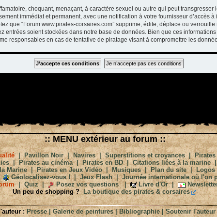
ffamatoire, choquant, menaçant, à caractère sexuel ou autre qui peut transgresser 
ssement immédiat et permanent, avec une notification à votre fournisseur d’accès à 
tez que “Forum www.pirates-corsaires.com” supprime, édite, déplace ou verrouille 
vez entrées soient stockées dans notre base de données. Bien que ces informations 
me responsables en cas de tentative de piratage visant à compromettre les donnée
:: MENU extérieur au forum ::
alité
|
Pavillon Noir
|
Navires
|
Superstitions et croyances
|
Pirates
ies
|
Pirates au cinéma
|
Pirates en BD
|
Citations liées à la marine
la Marine
|
Pirates en Jeux Vidéo
|
Musiques
|
Plan du site
|
Logos
Géolocalisez-vous !
|
Jeux Flash
|
Journée internationale où l'on p
orum
|
Quiz
|
Posez vos questions
|
Livre d'Or
|
Newslette
Un peu de shopping ?
La boutique des pirates & corsaires
'auteur :
Presse
|
Galerie de peintures
|
Bibliographie
|
Soutenir l'auteur