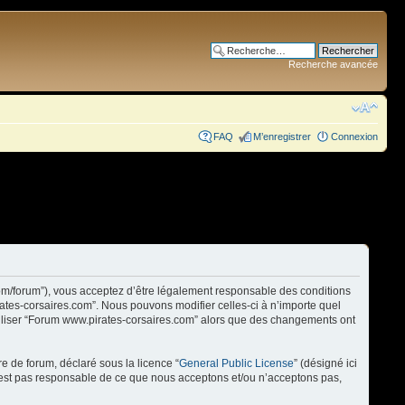
Recherche avancée
FAQ
M’enregistrer
Connexion
com/forum”), vous acceptez d’être légalement responsable des conditions
rates-corsaires.com”. Nous pouvons modifier celles-ci à n’importe quel
utiliser “Forum www.pirates-corsaires.com” alors que des changements ont
re de forum, déclaré sous la licence “
General Public License
” (désigné ici
n’est pas responsable de ce que nous acceptons et/ou n’acceptons pas,