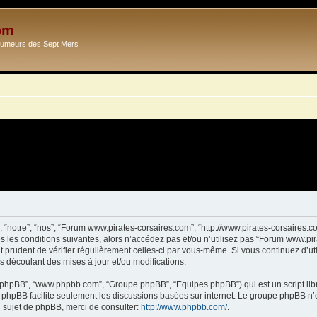
om
Ecumeurs des Sept Mers
 “notre”, “nos”, “Forum www.pirates-corsaires.com”, “http://www.pirates-corsaires.
s les conditions suivantes, alors n’accédez pas et/ou n’utilisez pas “Forum www.pi
it prudent de vérifier régulièrement celles-ci par vous-même. Si vous continuez d’
s découlant des mises à jour et/ou modifications.
ciel phpBB”, “www.phpbb.com”, “Groupe phpBB”, “Equipes phpBB”) qui est un script lib
el phpBB facilite seulement les discussions basées sur internet. Le groupe phpBB 
sujet de phpBB, merci de consulter:
http://www.phpbb.com/
.