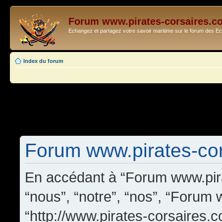
Forum www.pirates-corsaires.c
Echangez et partagez votre savoir maritime sur le forum des 
Index du forum
Forum www.pirates-cors
En accédant à “Forum www.pira
“nous”, “notre”, “nos”, “Forum
“http://www.pirates-corsaires.