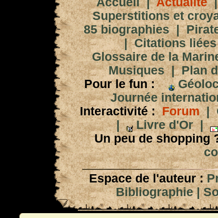
Accueil
|
Actualité
Superstitions et croy
85 biographies
|
Pirat
|
Citations liées
Glossaire de la Marin
Musiques
|
Plan d
Pour le fun :
Géoloc
Journée internation
Interactivité :
Forum
|
|
Livre d'Or
|
Un peu de shopping 
co
Espace de l'auteur :
P
Bibliographie
|
So