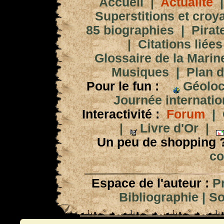
Accueil
|
Actualité
Superstitions et croy
85 biographies
|
Pirat
|
Citations liées
Glossaire de la Marin
Musiques
|
Plan d
Pour le fun :
Géoloc
Journée internation
Interactivité :
Forum
|
|
Livre d'Or
|
Un peu de shopping 
co
Espace de l'auteur :
P
Bibliographie
|
So