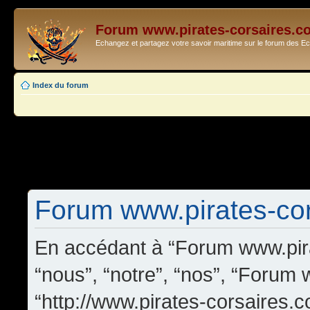
Forum www.pirates-corsaires.c
Echangez et partagez votre savoir maritime sur le forum des 
Index du forum
Forum www.pirates-cors
En accédant à “Forum www.pira
“nous”, “notre”, “nos”, “Forum
“http://www.pirates-corsaires.