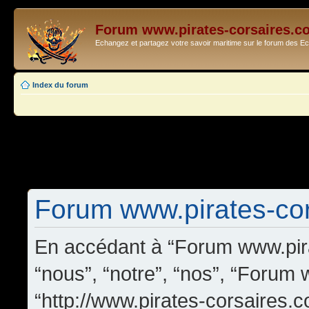
Forum www.pirates-corsaires.c
Echangez et partagez votre savoir maritime sur le forum des 
Index du forum
Forum www.pirates-cors
En accédant à “Forum www.pira
“nous”, “notre”, “nos”, “Forum
“http://www.pirates-corsaires.