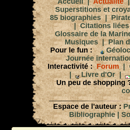
Accueil
|
Actualité
Superstitions et croy
85 biographies
|
Pirat
|
Citations liées
Glossaire de la Marin
Musiques
|
Plan d
Pour le fun :
Géoloc
Journée internation
Interactivité :
Forum
|
|
Livre d'Or
|
Un peu de shopping 
co
Espace de l'auteur :
P
Bibliographie
|
So