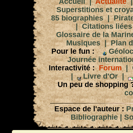
Accueil
|
Actualité
Superstitions et croy
85 biographies
|
Pirat
|
Citations liées
Glossaire de la Marin
Musiques
|
Plan d
Pour le fun :
Géoloc
Journée internation
Interactivité :
Forum
|
|
Livre d'Or
|
Un peu de shopping 
co
Espace de l'auteur :
P
Bibliographie
|
So