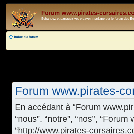
Forum www.pirates-corsaires.c
Echangez et partagez votre savoir maritime sur le forum des 
Index du forum
Forum www.pirates-cors
En accédant à “Forum www.pira
“nous”, “notre”, “nos”, “Forum
“http://www.pirates-corsaires.