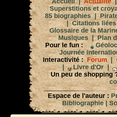
Accueil
|
Actualité
Superstitions et croy
85 biographies
|
Pirat
|
Citations liées
Glossaire de la Marin
Musiques
|
Plan d
Pour le fun :
Géoloc
Journée internation
Interactivité :
Forum
|
|
Livre d'Or
|
Un peu de shopping 
co
Espace de l'auteur :
P
Bibliographie
|
So