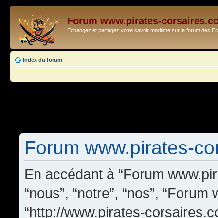
Forum www.pirates-corsaires.c
Echangez et partagez votre savoir maritime sur le forum des 
Index du forum
Forum www.pirates-cors
En accédant à “Forum www.pira
“nous”, “notre”, “nos”, “Forum
“http://www.pirates-corsaires.