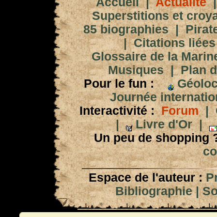
Accueil
|
Actualité
Superstitions et croy
85 biographies
|
Pirat
|
Citations liées
Glossaire de la Marin
Musiques
|
Plan d
Pour le fun :
Géoloc
Journée internation
Interactivité :
Forum
|
|
Livre d'Or
|
Un peu de shopping 
co
Espace de l'auteur :
P
Bibliographie
|
So