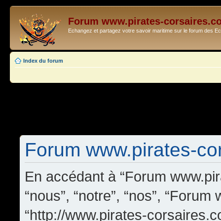
Forum www.pirates-corsaires.c
Echangez et partagez votre savoir maritime sur le forum des 
Index du forum
Forum www.pirates-cors
En accédant à “Forum www.pira
“nous”, “notre”, “nos”, “Forum
“http://www.pirates-corsaires.