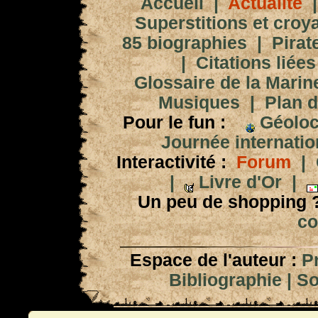
Accueil
|
Actualité
Superstitions et croy
85 biographies
|
Pirat
|
Citations liées
Glossaire de la Marin
Musiques
|
Plan d
Pour le fun :
Géoloc
Journée internation
Interactivité :
Forum
|
|
Livre d'Or
|
Un peu de shopping 
co
Espace de l'auteur :
P
Bibliographie
|
So