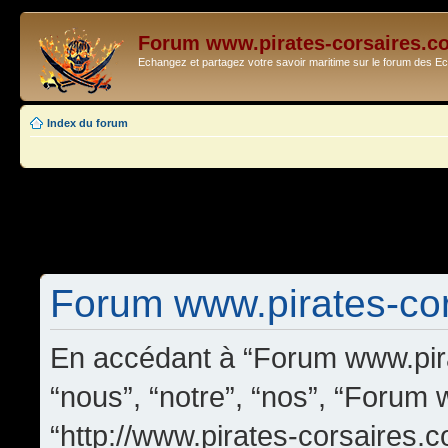
Forum www.pirates-corsaires.c
Echangez et partagez votre savoir maritime sur le forum des 
Index du forum
Forum www.pirates-cors
En accédant à “Forum www.pira
“nous”, “notre”, “nos”, “Forum
“http://www.pirates-corsaires.