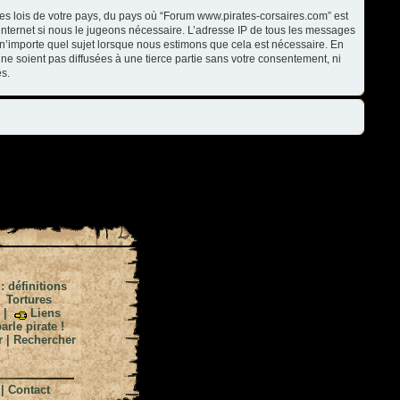
les lois de votre pays, du pays où “Forum www.pirates-corsaires.com” est
internet si nous le jugeons nécessaire. L’adresse IP de tous les messages
n’importe quel sujet lorsque nous estimons que cela est nécessaire. En
ne soient pas diffusées à une tierce partie sans votre consentement, ni
s.
 : définitions
|
Tortures
|
Liens
arle pirate !
r
|
Rechercher
|
Contact