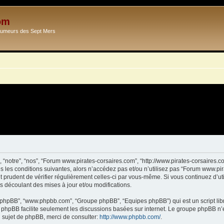
om
Ecumeurs des Sept Mers
 “notre”, “nos”, “Forum www.pirates-corsaires.com”, “http://www.pirates-corsaires.
s les conditions suivantes, alors n’accédez pas et/ou n’utilisez pas “Forum www.pi
it prudent de vérifier régulièrement celles-ci par vous-même. Si vous continuez d’
s découlant des mises à jour et/ou modifications.
ciel phpBB”, “www.phpbb.com”, “Groupe phpBB”, “Equipes phpBB”) qui est un script lib
el phpBB facilite seulement les discussions basées sur internet. Le groupe phpBB 
sujet de phpBB, merci de consulter:
http://www.phpbb.com/
.