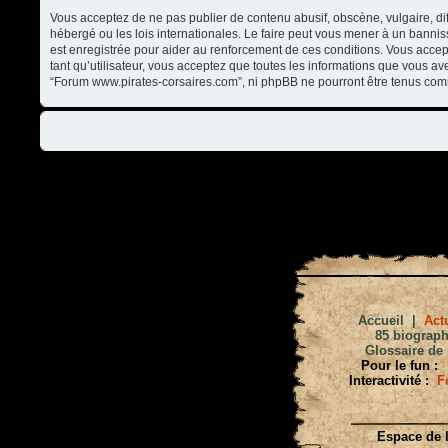
Vous acceptez de ne pas publier de contenu abusif, obscène, vulgaire, di
hébergé ou les lois internationales. Le faire peut vous mener à un banni
est enregistrée pour aider au renforcement de ces conditions. Vous accep
tant qu’utilisateur, vous acceptez que toutes les informations que vous a
“Forum www.pirates-corsaires.com”, ni phpBB ne pourront être tenus com
Accueil
|
Actu
85 biograph
Glossaire de 
Pour le fun :
Interactivité :
F
Espace de l