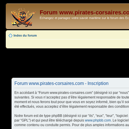
Forum www.pirates-corsaires.c
Echangez et partagez votre savoir maritime sur le forum des 
Index du forum
Forum www.pirates-corsaires.com - Inscription
En accédant à “Forum www.pirates-corsaires.com” (désigné ici par “nous”,
suivantes. Si vous n’acceptez pas d’être légalement responsable de toute
moment et nous ferons tout pour que vous en soyez informé, bien qu’il so
été effectués, vous acceptez d’être légalement responsable des condition
Notre forum est de type phpBB (désigné ici par “ils”, “eux”, “leur”, “logi
par “GPL”) et qui peut être téléchargé depuis
www.phpbb.com
. Le logici
comme contenu ou conduite permis. Pour de plus amples informations au 