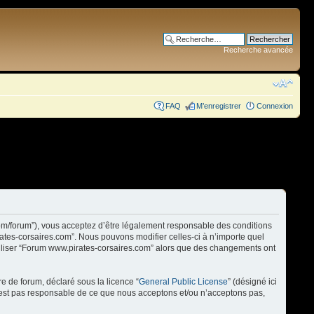
Recherche avancée
FAQ
M’enregistrer
Connexion
com/forum”), vous acceptez d’être légalement responsable des conditions
rates-corsaires.com”. Nous pouvons modifier celles-ci à n’importe quel
utiliser “Forum www.pirates-corsaires.com” alors que des changements ont
re de forum, déclaré sous la licence “
General Public License
” (désigné ici
n’est pas responsable de ce que nous acceptons et/ou n’acceptons pas,