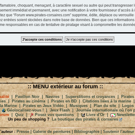
ffamatoire, choquant, menaçant, à caractère sexuel ou autre qui peut transgresser 
ssement immédiat et permanent, avec une notification à votre fournisseur d’accès à 
tez que “Forum www.pirates-corsaires.com” supprime, édite, déplace ou verrouille 
vez entrées soient stockées dans notre base de données. Bien que ces informations 
me responsables en cas de tentative de piratage visant à compromettre les donnée
:: MENU extérieur au forum ::
alité
|
Pavillon Noir
|
Navires
|
Superstitions et croyances
|
Pirates
ies
|
Pirates au cinéma
|
Pirates en BD
|
Citations liées à la marine
la Marine
|
Pirates en Jeux Vidéo
|
Musiques
|
Plan du site
|
Logos
Géolocalisez-vous !
|
Jeux Flash
|
Journée internationale où l'on p
orum
|
Quiz
|
Posez vos questions
|
Livre d'Or
|
Newslette
Un peu de shopping ?
La boutique des pirates & corsaires
'auteur :
Presse
|
Galerie de peintures
|
Bibliographie
|
Soutenir l'auteur